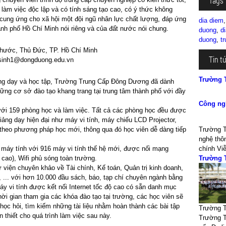
Tags
làm việc độc lập và có tính sáng tạo cao, có ý thức không
cung ứng cho xã hội một đội ngũ nhân lực chất lượng, đáp ứng
dia diem
hành phố Hồ Chí Minh nói riêng và của đất nước nói chung.
duong
,
d
duong
,
t
 Phước, Thủ Đức, TP. Hồ Chí Minh
Tin t
sinh1@dongduong.edu.vn
Trường 
ảng dạy và học tập, Trường Trung Cấp Đông Dương đã dành
ng cơ sở đào tạo khang trang tại trung tâm thành phố với đầy
Công ngh
 với 159 phòng học và làm việc. Tất cả các phòng học đều được
 giảng dạy hiện đại như máy vi tính, máy chiếu LCD Projector,
ạt theo phương pháp học mới, thông qua đó học viên dễ dàng tiếp
Trường T
nghệ thôn
máy tính với 916 máy vi tính thế hệ mới, được nối mạng
chính Viễ
 cao), Wifi phủ sóng toàn trường.
Trường 
 viện chuyên khảo về Tài chính, Kế toán, Quản trị kinh doanh,
, ... với hơn 10.000 đầu sách, báo, tạp chí chuyên ngành bằng
máy vi tính được kết nối Internet tốc độ cao có sẵn danh mục
ời gian tham gia các khóa đào tạo tại trường, các học viên sẽ
học hỏi, tìm kiếm những tài liệu nhằm hoàn thành các bài tập
Trường T
 thiết cho quá trình làm việc sau này.
Trường T