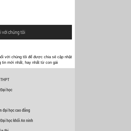
i với chúng tôi
ối với chúng tôi để được chia sẻ cập nhật
 tin mới nhất, hay nhất từ con gái
 THPT
 Đại học
n đại học cao đẳng
Đại học khối An ninh
a thi