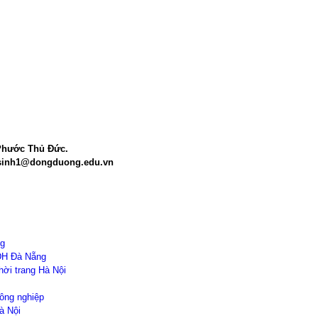
 Phước
Thủ Đức.
sinh1@dongduong.edu.vn
ng
 ĐH Đà Nẵng
ời trang Hà Nội
ông nghiệp
à Nội