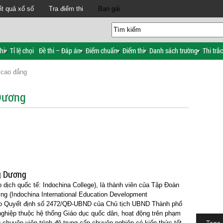
t quả xổ số
Tra điểm thi
Bạn gái
hi
Tỉ lệ chọi
Đề thi – Đáp án
Điểm chuẩn
Điểm thi
Danh sách trường
Thi trắ
 cao đẳng
Dương
g Dương
dịch quốc tế: Indochina College), là thành viên của Tập Đoàn
g (Indochina International Education Development
heo Quyết định số 2472/QĐ-UBND của Chủ tịch UBND Thành phố
nghiệp thuộc hệ thống Giáo dục quốc dân, hoạt động trên phạm
chuyên viên trình độ trung cấp chuyên nghiệp có kiến thức tốt,