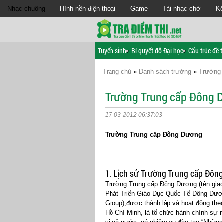
Nhạc chuông
Hình nền điện thoại
Game
Tải nhạc chờ
Kế
Tuyển sinh
Bí quyết đỗ Đại học
Cấu trúc đề t
Trang chủ
»
Danh sách trường
»
Trường
Trường Trung cấp Đông 
17-03-2012 06:37:03
Trường Trung cấp Đông Dương
1. Lịch sử Trường Trung cấp Đôn
Trường Trung cấp Đông Dương (tên giao 
Phát Triển Giáo Dục Quốc Tế Đông Dươn
Group),được thành lập và hoạt động t
Hồ Chí Minh, là tổ chức hành chính sự 
vi cả nước, có nhiệm vụ đào tạo “Những 