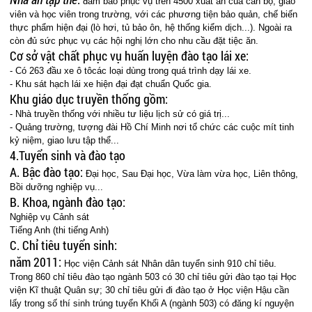
đảm bảo phục vụ trên 4500 xuất ăn của cán bộ, giáo
viên và học viên trong trường, với các phương tiện bảo quản, chế biến
thực phẩm hiện đại (lò hơi, tủ bảo ôn, hệ thống kiểm dịch...). Ngoài ra
còn đủ sức phục vụ các hội nghị lớn cho nhu cầu đặt tiệc ăn.
Cơ sở vật chất phục vụ huấn luyện đào tạo lái xe:
- Có 263 đầu xe ô tôcác loại dùng trong quá trình dạy lái xe.
- Khu sát hạch lái xe hiện đại đạt chuẩn Quốc gia.
Khu giáo dục truyền thống gồm:
- Nhà truyền thống với nhiều tư liệu lịch sử có giá trị...
- Quảng trường, tượng đài Hồ Chí Minh nơi tổ chức các cuộc mít tinh
kỷ niệm, giao lưu tập thể...
4.Tuyển sinh và đào tạo
A. Bậc đào tạo:
Đại học, Sau Đại học, Vừa làm vừa học, Liên thông,
Bồi dưỡng nghiệp vụ...
B. Khoa, ngành đào tạo:
Nghiệp vụ Cảnh sát
Tiếng Anh (thi tiếng Anh)
C. Chỉ tiêu tuyển sinh:
năm 2011:
Học viện Cảnh sát Nhân dân tuyển sinh 910 chỉ tiêu.
Trong 860 chỉ tiêu đào tạo ngành 503 có 30 chỉ tiêu gửi đào tạo tại Học
viện Kĩ thuật Quân sự; 30 chỉ tiêu gửi đi đào tạo ở Học viện Hậu cần
lấy trong số thí sinh trúng tuyển Khối A (ngành 503) có đăng kí nguyện