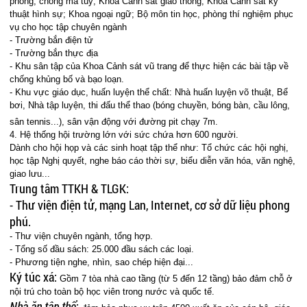
phòng, chống ma túy; Khoa Cảnh sát giao thông, Khoa Cảnh sát kỹ
thuật hình sự; Khoa ngoại ngữ; Bộ môn tin học, phòng thí nghiệm phục
vụ cho học tập chuyên ngành
- Trường bắn điện tử
- Trường bắn thực địa
- Khu sân tập của Khoa Cảnh sát vũ trang để thực hiện các bài tập về
chống khủng bố và bạo loạn.
- Khu vực giáo dục, huấn luyện thể chất: Nhà huấn luyện võ thuật, Bể
bơi, Nhà tập luyện, thi đấu thể thao (bóng chuyền, bóng bàn, cầu lông,
sân tennis...), sân vận động với đường pit chạy 7m.
4. Hệ thống hội trường lớn với sức chứa hơn 600 người.
Dành cho hội họp và các sinh hoạt tập thể như: Tổ chức các hội nghị,
học tập Nghị quyết, nghe báo cáo thời sự, biểu diễn văn hóa, văn nghệ,
giao lưu...
Trung tâm TTKH & TLGK:
- Thư viện điện tử, mạng Lan, Internet, cơ sở dữ liệu phong
phú.
- Thư viện chuyên ngành, tổng hợp.
- Tổng số đầu sách: 25.000 đầu sách các loại.
- Phương tiện nghe, nhìn, sao chép hiện đại...
Ký túc xá:
Gồm 7 tòa nhà cao tầng (từ 5 đến 12 tầng) bảo đảm chỗ ở
nội trú cho toàn bộ học viên trong nước và quốc tế.
Nhà ăn tập thể
: