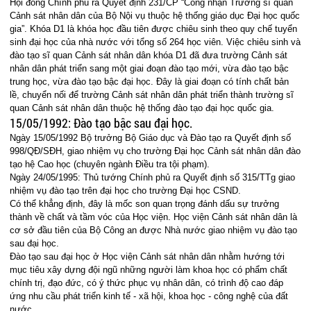
Hội đồng Chính phủ ra Quyết định 231/CP “Công nhận Trường sĩ quan
Cảnh sát nhân dân của Bộ Nội vụ thuộc hệ thống giáo dục Đại học quốc
gia”. Khóa D1 là khóa học đầu tiên được chiêu sinh theo quy chế tuyển
sinh đại học của nhà nước với tổng số 264 học viên. Việc chiêu sinh và
đào tạo sĩ quan Cảnh sát nhân dân khóa D1 đã đưa trường Cảnh sát
nhân dân phát triển sang một giai đoạn đào tạo mới, vừa đào tạo bậc
trung học, vừa đào tạo bậc đại học. Đây là giai đoạn có tính chất bản
lề, chuyển nối để trường Cảnh sát nhân dân phát triển thành trường sĩ
quan Cảnh sát nhân dân thuộc hệ thống đào tạo đại học quốc gia.
15/05/1992: Đào tạo bậc sau đại học.
Ngày 15/05/1992 Bộ trưởng Bộ Giáo dục và Đào tạo ra Quyết định số
998/QĐ/SĐH, giao nhiệm vụ cho trường Đại học Cảnh sát nhân dân đào
tạo hệ Cao học (chuyên ngành Điều tra tội phạm).
Ngày 24/05/1995: Thủ tướng Chính phủ ra Quyết định số 315/TTg giao
nhiệm vụ đào tạo trên đại học cho trường Đại học CSND.
Có thể khẳng định, đây là mốc son quan trọng đánh dấu sự trưởng
thành về chất và tầm vóc của Học viện. Học viện Cảnh sát nhân dân là
cơ sở đầu tiên của Bộ Công an được Nhà nước giao nhiệm vụ đào tạo
sau đại học.
Đào tạo sau đại học ở Học viện Cảnh sát nhân dân nhằm hướng tới
mục tiêu xây dựng đội ngũ những người làm khoa học có phẩm chất
chính trị, đạo đức, có ý thức phục vụ nhân dân, có trình độ cao đáp
ứng nhu cầu phát triển kinh tế - xã hội, khoa học - công nghệ của đất
nước.