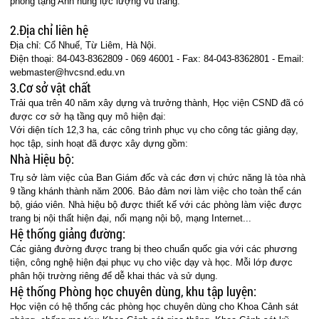
phong tặng Anh hùng lực lượng vũ trang.
2.Địa chỉ liên hệ
Địa chỉ: Cổ Nhuế, Từ Liêm, Hà Nội.
Điện thoại: 84-043-8362809 - 069 46001 - Fax: 84-043-8362801 - Email:
webmaster@hvcsnd.edu.vn
3.Cơ sở vật chất
Trải qua trên 40 năm xây dựng và trưởng thành, Học viện CSND đã có
được cơ sở hạ tầng quy mô hiện đại:
Với diện tích 12,3 ha, các công trình phục vụ cho công tác giảng dạy,
học tập, sinh hoạt đã được xây dựng gồm:
Nhà Hiệu bộ:
Trụ sở làm việc của Ban Giám đốc và các đơn vị chức năng là tòa nhà
9 tầng khánh thành năm 2006. Bảo đảm nơi làm việc cho toàn thể cán
bộ, giáo viên. Nhà hiệu bộ được thiết kế với các phòng làm việc được
trang bị nội thất hiện đại, nối mạng nội bộ, mạng Internet...
Hệ thống giảng đường:
Các giảng đường được trang bị theo chuẩn quốc gia với các phương
tiện, công nghệ hiện đại phục vụ cho việc dạy và học. Mỗi lớp được
phân hội trường riêng để dễ khai thác và sử dụng.
Hệ thống Phòng học chuyên dùng, khu tập luyện:
Học viện có hệ thống các phòng học chuyên dùng cho Khoa Cảnh sát