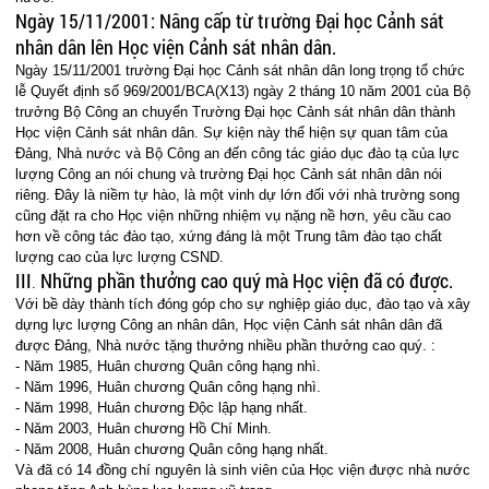
Ngày 15/11/2001: Nâng cấp từ trường Đại học Cảnh sát
nhân dân lên Học viện Cảnh sát nhân dân.
Ngày 15/11/2001 trường Đại học Cảnh sát nhân dân long trọng tổ chức
lễ Quyết định số 969/2001/BCA(X13) ngày 2 tháng 10 năm 2001 của Bộ
trưởng Bộ Công an chuyển Trường Đại học Cảnh sát nhân dân thành
Học viện Cảnh sát nhân dân. Sự kiện này thể hiện sự quan tâm của
Đảng, Nhà nước và Bộ Công an đến công tác giáo dục đào tạ của lực
lượng Công an nói chung và trường Đại học Cảnh sát nhân dân nói
riêng. Đây là niềm tự hào, là một vinh dự lớn đối với nhà trường song
cũng đặt ra cho Học viện những nhiệm vụ nặng nề hơn, yêu cầu cao
hơn về công tác đào tạo, xứng đáng là một Trung tâm đào tạo chất
lượng cao của lực lượng CSND.
III
Những phần thưởng cao quý mà Học viện đã có được.
.
Với bề dày thành tích đóng góp cho sự nghiệp giáo dục, đào tạo và xây
dựng lực lượng Công an nhân dân, Học viện Cảnh sát nhân dân đã
được Đảng, Nhà nước tặng thưởng nhiều phần thưởng cao quý. :
- Năm 1985, Huân chương Quân công hạng nhì.
- Năm 1996, Huân chương Quân công hạng nhì.
- Năm 1998, Huân chương Độc lập hạng nhất.
- Năm 2003, Huân chương Hồ Chí Minh.
- Năm 2008, Huân chương Quân công hạng nhất.
Và đã có 14 đồng chí nguyên là sinh viên của Học viện được nhà nước