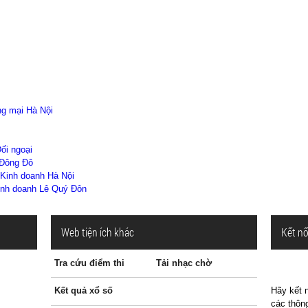
ng mại Hà Nội
ối ngoại
 Đông Đô
 Kinh doanh Hà Nội
inh doanh Lê Quý Đôn
Web tiện ích khác
Kết nố
Tra cứu điểm thi
Tải nhạc chờ
Kết quả xổ số
Hãy kết n
các thông