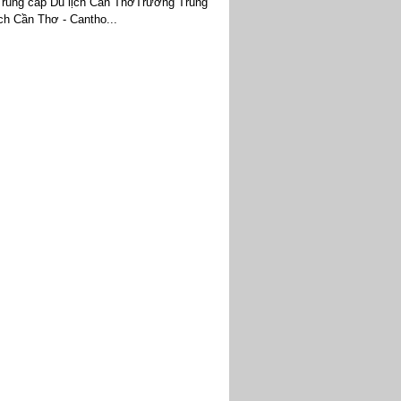
rung cấp Du lịch Cần ThơTrường Trung
ch Cần Thơ - Cantho...