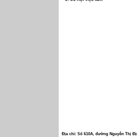
Địa chỉ:
Số 610A
,
đường Nguyễn Thị Đị