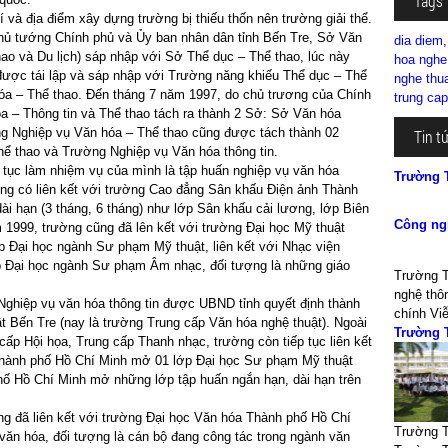
Tags
í và địa điểm xây dựng trường bị thiếu thốn nên trường giải thể.
ủ tướng Chính phủ và Ủy ban nhân dân tỉnh Bến Tre, Sở Văn
dia diem
hao và Du lịch) sáp nhập với Sở Thể dục – Thể thao, lúc này
hoa nghe 
được tái lập và sáp nhập với Trường năng khiếu Thể dục – Thể
nghe thua
óa – Thể thao. Đến tháng 7 năm 1997, do chủ trương của Chính
trung cap
a – Thông tin và Thể thao tách ra thành 2 Sở: Sở Văn hóa
ng Nghiệp vụ Văn hóa – Thể thao cũng được tách thành 02
Tin t
ể thao và Trường Nghiệp vụ Văn hóa thông tin.
p tục làm nhiệm vụ của mình là tập huấn nghiệp vụ văn hóa
Trường 
ường có liên kết với trường Cao đẳng Sân khấu Điện ảnh Thành
i hạn (3 tháng, 6 tháng) như lớp Sân khấu cải lương, lớp Biên
Công ngh
m 1999, trường cũng đã lên kết với trường Đại học Mỹ thuật
 Đại học ngành Sư phạm Mỹ thuật, liên kết với Nhạc viện
 Đại học ngành Sư phạm Âm nhạc, đối tượng là những giáo
Trường T
nghệ thôn
ghiệp vụ văn hóa thông tin được UBND tỉnh quyết định thành
chính Viễ
t Bến Tre (nay là trường Trung cấp Văn hóa nghệ thuật). Ngoài
Trường 
ấp Hội họa, Trung cấp Thanh nhạc, trường còn tiếp tục liên kết
Thành phố Hồ Chí Minh mở 01 lớp Đại học Sư phạm Mỹ thuật
phố Hồ Chí Minh mở những lớp tập huấn ngắn hạn, dài hạn trên
ng đã liên kết với trường Đại học Văn hóa Thành phố Hồ Chí
Trường T
ăn hóa, đối tượng là cán bộ đang công tác trong ngành văn