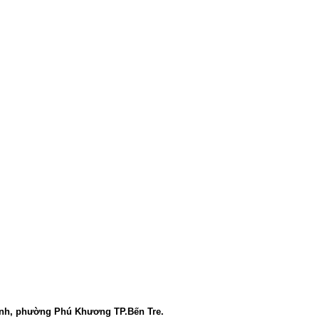
nh
,
phường Phú Khương
TP.Bến Tre.