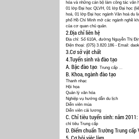
hóa và những cán bộ làm công tác văn 
01 lớp Đại học QLVH, 01 lớp Đại học (li
hoá, 01 lớp Đại học ngành Văn hoá du lị
phố Hồ Chí Minh mở các ngành nghề khá
của cơ quan chủ quản.
2.Địa chỉ liên hệ
Địa chỉ: Số 610A, đường Nguyễn Thị Đị
Điện thoại: (075) 3.820.186 - Email:
dao
3.Cơ sở vật chất
4.Tuyển sinh và đào tạo
A. Bậc đào tạo
: Trung cấp ...
B. Khoa, ngành đào tạo
Thanh nhạc
Hội họa
Quản lý văn hóa
Nghiệp vụ hướng dẫn du lịch
Diễn viên múa
Diễn viên cải lương
C. Chỉ tiêu tuyển sinh:
năm 2011:
chỉ tiêu Trung cấp
D. Điểm chuẩn Trường Trung cấp 
5. Cơ hội việc làm