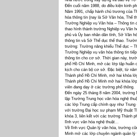
Đến cuối năm 1988, do điều kiện kinh ph
Năm 1991, chấp hành chủ trương của Th
hóa thông tin (nay là Sở Văn hóa, Thể t
Trường Nghiệp vụ Văn hóa – Thông tin 
thao hình thành trường Nghiệp vụ Văn h
phủ và Ủy ban nhân dân tỉnh, Sở Văn hó
thông tin và Sở Thể dục thể thao. Trườ
trường: Trường năng khiếu Thể dục – Th
Trường Nghiệp vụ văn hóa thông tin tiế
thông tin cho cơ sở. Thời gian này, tr
phố Hồ Chí Minh, mở các lớp tập huấn dà
kịch cho cán bộ cơ sở. Đặc biệt, từ nă
Thành phố Hồ Chí Minh, mở hai khóa lớp
Thành phố Hồ Chí Minh mở hai khóa lớp
viên đang dạy ở các trường phổ thông.
Đến ngày 25 tháng 8 năm 2004, trường N
lập Trường Trung học văn hóa nghệ thuậ
các lớp Trung cấp chính quy như Trung c
với trường Đại học sư phạm Mỹ thuật 
khóa 3, liên kết với các trường Thành 
lĩnh vực văn hóa nghệ thuật…
Về lĩnh vực Quản lý văn hóa, trường cũ
Minh mở các lớp chuyên ngành quản lý v