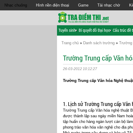
Nhạc chuông
Hình nền điện thoại
Game
Tải nhạc chờ
Kế
Tuyển sinh
Bí quyết đỗ Đại học
Cấu trúc đề t
Trang chủ
»
Danh sách trường
»
Trường 
Trường Trung cấp Văn hó
26-03-2012 10:12:27
Trường Trung cấp Văn hóa Nghệ thuật
1. Lịch sử Trường Trung cấp Văn 
Trường Trung cấp Văn hóa nghệ thuật Bế
được thành lập sau ngày miền Nam hoàn
tập huấn cho hàng ngàn lượt cán bộ làm
phong trào văn hóa văn nghệ cho địa ph
Nhà nước trong xây dựng và bảo vệ Tổ 