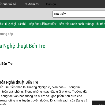
t quả xổ số
Tra điểm thi
Bạn gái
hi
Tỉ lệ chọi
Đề thi – Đáp án
Điểm chuẩn
Điểm thi
Danh sách trường
Thi trắ
trung cấp
a Nghệ thuật Bến Tre
 Bến Tre
hóa Nghệ thuật Bến Tre
n Tre, tiền thân là Trường Nghiệp vụ Văn hóa – Thông tin,
 toàn giải phóng. Trong những ngày đầu giải phóng, Trường đã
 công tác văn hóa thông tin ở cơ sở, góp phần tích cực cho
ương, cũng như tuyên truyền đường lối chính sách của Đảng và
quốc.