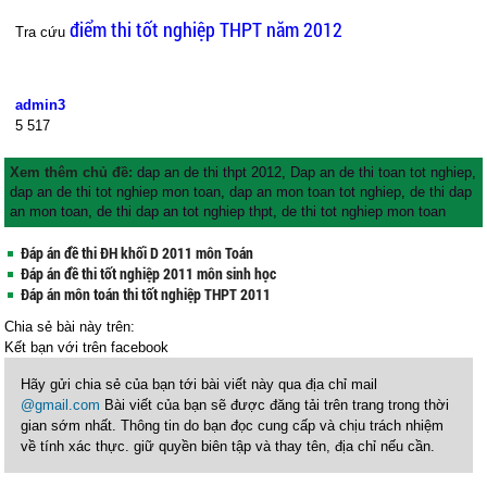
điểm thi tốt nghiệp THPT năm 2012
Tra cứu
admin3
5
517
Xem thêm chủ đề:
dap an de thi thpt 2012
,
Dap an de thi toan tot nghiep
,
dap an de thi tot nghiep mon toan
,
dap an mon toan tot nghiep
,
de thi dap
an mon toan
,
de thi dap an tot nghiep thpt
,
de thi tot nghiep mon toan
Đáp án đề thi ĐH khối D 2011 môn Toán
Đáp án đề thi tốt nghiệp 2011 môn sinh học
Đáp án môn toán thi tốt nghiệp THPT 2011
Chia sẻ bài này trên:
Kết bạn với
trên facebook
Hãy gửi chia sẻ của bạn tới bài viết này qua địa chỉ mail
@gmail.com
Bài viết của bạn sẽ được đăng tải trên trang trong thời
gian sớm nhất. Thông tin do bạn đọc cung cấp và chịu trách nhiệm
về tính xác thực. giữ quyền biên tập và thay tên, địa chỉ nếu cần.