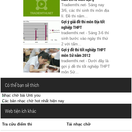
Tradiemthi.net- Sáng nay
3/6, các thí sinh thi môn địa
lí. Đề thi năm...
Gợi ý giải đề thi môn Địa tốt
nghiệp THPT
tradiemthi.net - Sáng 3-6 thí
sinh bước vào ngày thi thứ
2 với tấm...
Gợi ý đề thi tốt nghiệp THPT
môn Sử năm 2012
tradiemthi.net - Dưới đây là
gợi ý đề thi tốt nghiệp THPT
môn Sử...
Có thể bạn sẽ thích
Nhạc chờ bài Unti you
Các bản nhạc chờ hot nhất hiện nay
Web tiện ích khác
Tra cứu điểm thi
Tải nhạc chờ