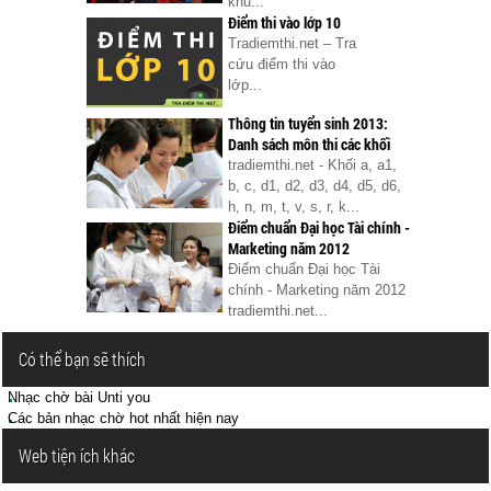
khu...
Điểm thi vào lớp 10
Tradiemthi.net – Tra
cứu điểm thi vào
lớp...
Thông tin tuyển sinh 2013:
Danh sách môn thi các khối
tradiemthi.net - Khối a, a1,
b, c, d1, d2, d3, d4, d5, d6,
h, n, m, t, v, s, r, k...
Điểm chuẩn Đại học Tài chính -
Marketing năm 2012
Điểm chuẩn Đại học Tài
chính - Marketing năm 2012
tradiemthi.net...
Có thể bạn sẽ thích
Nhạc chờ bài Unti you
Các bản nhạc chờ hot nhất hiện nay
Web tiện ích khác