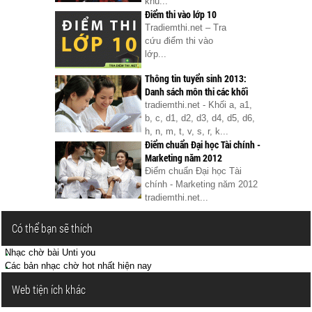
khu...
Điểm thi vào lớp 10
Tradiemthi.net – Tra
cứu điểm thi vào
lớp...
Thông tin tuyển sinh 2013:
Danh sách môn thi các khối
tradiemthi.net - Khối a, a1,
b, c, d1, d2, d3, d4, d5, d6,
h, n, m, t, v, s, r, k...
Điểm chuẩn Đại học Tài chính -
Marketing năm 2012
Điểm chuẩn Đại học Tài
chính - Marketing năm 2012
tradiemthi.net...
Có thể bạn sẽ thích
Nhạc chờ bài Unti you
Các bản nhạc chờ hot nhất hiện nay
Web tiện ích khác