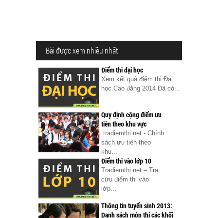
Bài được xem nhiều nhất
Điểm thi đại học
Xem kết quả điểm thi Đại
học Cao đẳng 2014 Đã có...
Quy định cộng điểm ưu
tiên theo khu vực
tradiemthi.net - Chính
sách ưu tiên theo
khu...
Điểm thi vào lớp 10
Tradiemthi.net – Tra
cứu điểm thi vào
lớp...
Thông tin tuyển sinh 2013:
Danh sách môn thi các khối