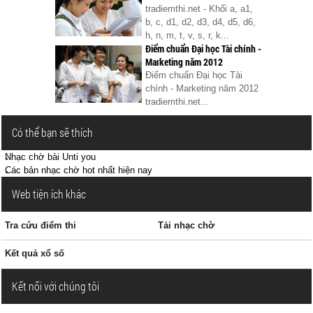
tradiemthi.net - Khối a, a1,
b, c, d1, d2, d3, d4, d5, d6,
h, n, m, t, v, s, r, k...
Điểm chuẩn Đại học Tài chính -
Marketing năm 2012
Điểm chuẩn Đại học Tài
chính - Marketing năm 2012
tradiemthi.net...
Có thể bạn sẽ thích
Nhạc chờ bài Unti you
Các bản nhạc chờ hot nhất hiện nay
Web tiện ích khác
Tra cứu điểm thi
Tải nhạc chờ
Kết quả xổ số
Kết nối với chúng tôi