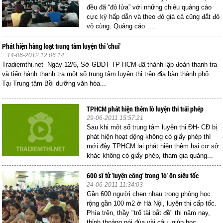
đều đã “đỏ lửa” với những chiêu quảng cáo
cực kỳ hấp dẫn và theo đó giá cả cũng đắt đỏ
vô cùng. Quảng cáo…...
Phát hiện hàng loạt trung tâm luyện thi 'chui'
14-06-2012 12:06:14
Tradiemthi.net- Ngày 12/6, Sở GDĐT TP HCM đã thành lập đoàn thanh tra
và tiến hành thanh tra một số trung tâm luyện thi trên địa bàn thành phố.
Tại Trung tâm Bồi dưỡng văn hóa...
TPHCM phát hiện thêm lò luyện thi trái phép
29-06-2011 15:57:21
Sau khi một số trung tâm luyện thi ĐH- CĐ bị
phát hiện hoạt dộng không có giấy phép thì
mới đây TPHCM lại phát hiện thêm hai cơ sở
khác không có giấy phép, tham gia quảng...
600 sĩ tử 'luyện công' trong 'lò' ôn siêu tốc
24-06-2011 11:34:03
Gần 600 người chen nhau trong phòng học
rộng gần 100 m2 ở Hà Nội, luyện thi cấp tốc.
Phía trên, thầy "trổ tài bắt đề" thi năm nay,
thỉnh thoảng nói đùa vài câu, giúp học...