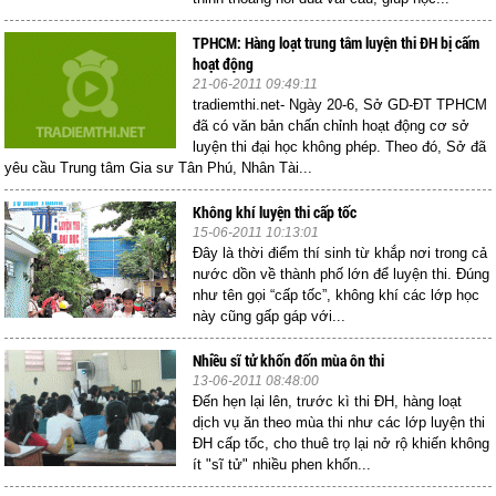
TPHCM: Hàng loạt trung tâm luyện thi ĐH bị cấm
hoạt động
21-06-2011 09:49:11
tradiemthi.net- Ngày 20-6, Sở GD-ĐT TPHCM
đã có văn bản chấn chỉnh hoạt động cơ sở
luyện thi đại học không phép. Theo đó, Sở đã
yêu cầu Trung tâm Gia sư Tân Phú, Nhân Tài...
Không khí luyện thi cấp tốc
15-06-2011 10:13:01
Đây là thời điểm thí sinh từ khắp nơi trong cả
nước dồn về thành phố lớn để luyện thi. Đúng
như tên gọi “cấp tốc”, không khí các lớp học
này cũng gấp gáp với...
Nhiều sĩ tử khốn đốn mùa ôn thi
13-06-2011 08:48:00
Đến hẹn lại lên, trước kì thi ĐH, hàng loạt
dịch vụ ăn theo mùa thi như các lớp luyện thi
ĐH cấp tốc, cho thuê trọ lại nở rộ khiến không
ít "sĩ tử" nhiều phen khốn...