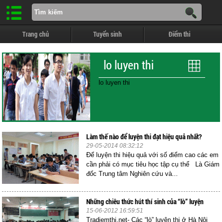
Trang chủ
Tuyển sinh
Điểm thi
lo luyen thi
lo luyen thi
Làm thế nào để luyện thi đạt hiệu quả nhất?
29-05-2014 08:32:12
Để luyện thi hiệu quả với số điểm cao các em
cần phải có mục tiêu học tập cụ thể Là Giám
đốc Trung tâm Nghiên cứu và...
Những chiêu thức hút thí sinh của “lò” luyện
15-06-2012 16:59:51
Tradiemthi.net- Các “lò” luyện thi ở Hà Nội