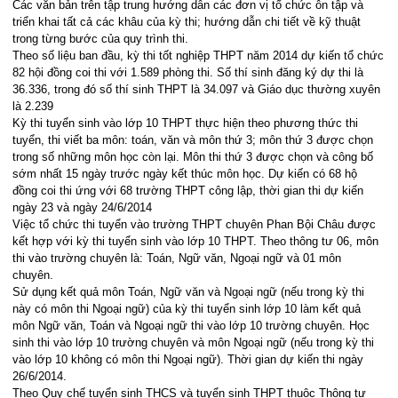
Các văn bản trên tập trung hướng dẫn các đơn vị tổ chức ôn tập và
triển khai tất cả các khâu của kỳ thi; hướng dẫn chi tiết về kỹ thuật
trong từng bước của quy trình thi.
Theo số liệu ban đầu, kỳ thi tốt nghiệp THPT năm 2014 dự kiến tổ chức
82 hội đồng coi thi với 1.589 phòng thi. Số thí sinh đăng ký dự thi là
36.336, trong đó số thí sinh THPT là 34.097 và Giáo dục thường xuyên
là 2.239
Kỳ thi tuyển sinh vào lớp 10 THPT thực hiện theo phương thức thi
tuyển, thi viết ba môn: toán, văn và môn thứ 3; môn thứ 3 được chọn
trong số những môn học còn lại. Môn thi thứ 3 được chọn và công bố
sớm nhất 15 ngày trước ngày kết thúc môn học. Dự kiến có 68 hộ
đồng coi thi ứng với 68 trường THPT công lập, thời gian thi dự kiến
ngày 23 và ngày 24/6/2014
Việc tổ chức thi tuyển vào trường THPT chuyên Phan Bội Châu được
kết hợp với kỳ thi tuyển sinh vào lớp 10 THPT. Theo thông tư 06, môn
thi vào trường chuyên là: Toán, Ngữ văn, Ngoại ngữ và 01 môn
chuyên.
Sử dụng kết quả môn Toán, Ngữ văn và Ngoại ngữ (nếu trong kỳ thi
này có môn thi Ngoại ngữ) của kỳ thi tuyển sinh lớp 10 làm kết quả
môn Ngữ văn, Toán và Ngoại ngữ thi vào lớp 10 trường chuyên. Học
sinh thi vào lớp 10 trường chuyên và môn Ngoại ngữ (nếu trong kỳ thi
vào lớp 10 không có môn thi Ngoại ngữ). Thời gian dự kiến thi ngày
26/6/2014.
Theo Quy chế tuyển sinh THCS và tuyển sinh THPT thuộc Thông tư