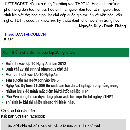
11/TT-BGDĐT, đối tượng tuyển thẳng vào THPT là: Học sinh trường
phổ thông dân tộc nội trú; học sinh là người dân tộc rất ít người; học
sinh khuyết tật; học sinh đạt giải cấp quốc gia trở lên về văn hóa, văn
nghệ, TDTT, cuộc thi khoa học ký thuật dành cho học sinh trung học.
Nguyễn Duy - Danh Thắng
Theo: DANTRI.COM.VN
5
239
Xem thêm chủ đề:
thi vao lop 10 nghe an
,
Điểm thi vào lớp 10 Nghệ An năm 2012
Đình chỉ 27 thí sinh vi phạm quy chế thi
Môn thi thứ 3 vào lớp 10 Nghệ An
Tâm sự của mẹ ngày con vào lớp 6
Nghệ An: Dự kiến 36.000 thí sinh làm bài thi tốt nghiệp trong nắng nóng
Những lưu ý để tránh mất điểm bài thi tốt nghiệp THPT
Phú Yên công bố số điện thoại phản ánh tiêu cực thi tốt nghiệp THPT
Thí sinh lo khi thi nhiều phòng thi khác nhau
Chia sẻ bài này trên:
Kết bạn với
trên facebook
Hãy gửi chia sẻ của bạn tới bài viết này qua địa chỉ mail