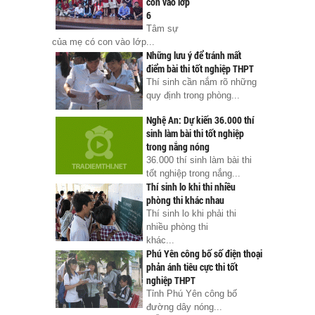
con vào lớp
6
Tâm sự
của mẹ có con vào lớp...
Những lưu ý để tránh mất
điểm bài thi tốt nghiệp THPT
Thí sinh cần nắm rõ những
quy định trong phòng...
Nghệ An: Dự kiến 36.000 thí
sinh làm bài thi tốt nghiệp
trong nắng nóng
36.000 thí sinh làm bài thi
tốt nghiệp trong nắng...
Thí sinh lo khi thi nhiều
phòng thi khác nhau
Thí sinh lo khi phải thi
nhiều phòng thi
khác...
Phú Yên công bố số điện thoại
phản ánh tiêu cực thi tốt
nghiệp THPT
Tỉnh Phú Yên công bố
đường dây nóng...