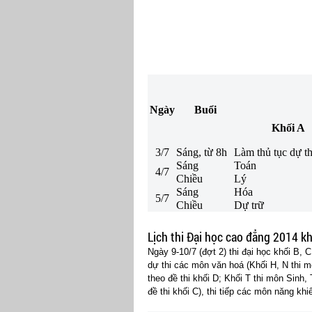
Ngày
Buổi
Khối A
3/7
Sáng, từ 8h
Làm thủ tục dự thi
Sáng
Toán
4/7
Chiều
Lý
Sáng
Hóa
5/7
Chiều
Dự trữ
Lịch thi Đại học cao đẳng 2014 kh
Ngày 9-10/7 (đợt 2) thi đại học khối B, C
dự thi các môn văn hoá (Khối H, N thi 
theo đề thi khối D; Khối T thi môn Sinh,
đề thi khối C), thi tiếp các môn năng kh