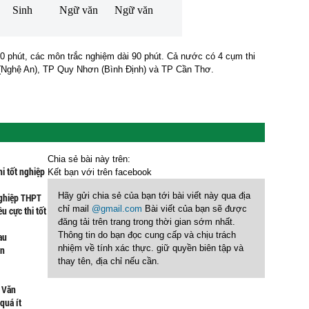
Sinh
Ngữ văn
Ngữ văn
0 phút, c
ác môn trắc nghiệm dài 90 phút.
Cả nước có 4 cụm thi
 (Nghệ An), TP Quy Nhơn (Bình Định) và TP Cần Thơ.
Chia sẻ bài này trên:
hi tốt nghiệp
Kết bạn với
trên facebook
Hãy gửi chia sẻ của bạn tới bài viết này qua địa
nghiệp THPT
chỉ mail
@gmail.com
Bài viết của bạn sẽ được
u cực thi tốt
đăng tải trên trang trong thời gian sớm nhất.
Thông tin do bạn đọc cung cấp và chịu trách
au
nhiệm về tính xác thực. giữ quyền biên tập và
ạn
thay tên, địa chỉ nếu cần.
n Văn
quá ít