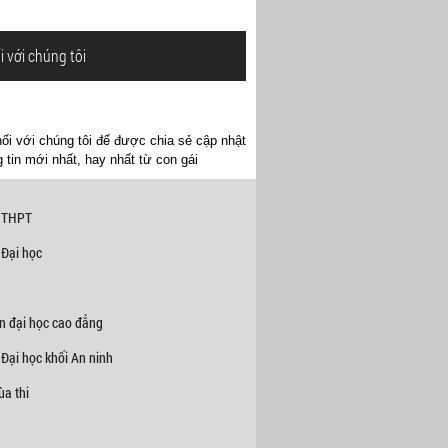
i với chúng tôi
ối với chúng tôi để được chia sẻ cập nhật
 tin mới nhất, hay nhất từ con gái
 THPT
 Đại học
n đại học cao đẳng
Đại học khối An ninh
a thi