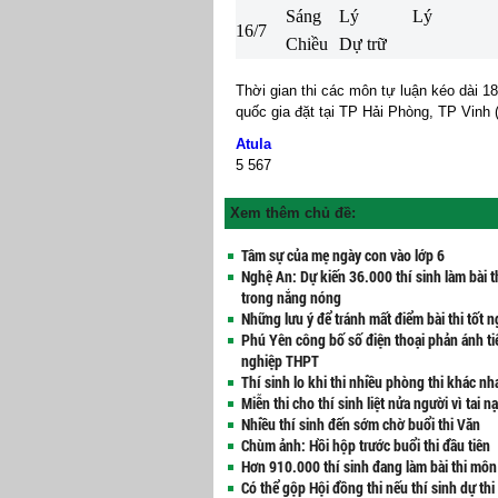
Sáng
Lý
Lý
16/7
Chiều
Dự trữ
Thời gian thi c
ác môn tự luận kéo dài 18
quốc gia đặt tại TP Hải Phòng, TP Vinh
Atula
5
567
Xem thêm chủ đề:
Tâm sự của mẹ ngày con vào lớp 6
Nghệ An: Dự kiến 36.000 thí sinh làm bài t
trong nắng nóng
Những lưu ý để tránh mất điểm bài thi tốt 
Phú Yên công bố số điện thoại phản ánh tiê
nghiệp THPT
Thí sinh lo khi thi nhiều phòng thi khác nh
Miễn thi cho thí sinh liệt nửa người vì tai n
Nhiều thí sinh đến sớm chờ buổi thi Văn
Chùm ảnh: Hồi hộp trước buổi thi đầu tiên
Hơn 910.000 thí sinh đang làm bài thi mô
Có thể gộp Hội đồng thi nếu thí sinh dự thi 