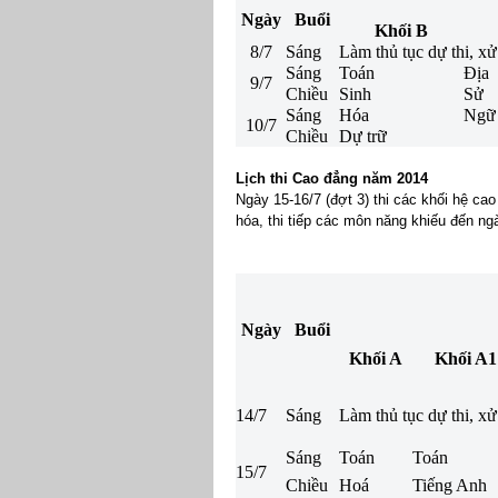
Ngày
Buổi
Khối B
8/7
Sáng
Làm thủ tục dự thi, xử 
Sáng
Toán
Địa
9/7
Chiều
Sinh
Sử
Sáng
Hóa
Ngữ
10/7
Chiều
Dự trữ
Lịch thi Cao đẳng năm 2014
Ngày 15-16/7 (đợt 3) thi các khối hệ cao
hóa, thi tiếp các môn năng khiếu đến ng
Ngày
Buổi
Khối A
Khối A1
14/7
Sáng
Làm thủ tục dự thi, xử 
Sáng
Toán
Toán
15/7
Chiều
Hoá
Tiếng Anh