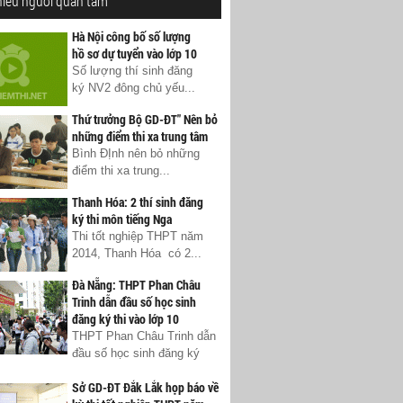
hiều người quan tâm
Hà Nội công bố số lượng
hồ sơ dự tuyển vào lớp 10
Số lượng thí sinh đăng
ký NV2 đông chủ yếu...
Thứ trưởng Bộ GD-ĐT" Nên bỏ
những điểm thi xa trung tâm
Bình ĐỊnh nên bỏ những
điểm thi xa trung...
Thanh Hóa: 2 thí sinh đăng
ký thi môn tiếng Nga
Thi tốt nghiệp THPT năm
2014, Thanh Hóa có 2...
Đà Nẵng: THPT Phan Châu
Trinh dẫn đầu số học sinh
đăng ký thi vào lớp 10
THPT Phan Châu Trinh dẫn
đầu số học sinh đăng ký
Sở GD-ĐT Đắk Lắk họp báo về