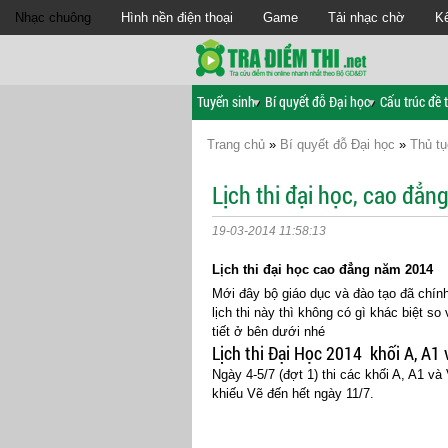
Nhạc chuông
Hình nền điện thoại
Game
Tải nhạc chờ
Kế
Tuyển sinh
Bí quyết đỗ Đại học
Cấu trúc đề t
Trang chủ
»
Bí quyết đỗ Đại học
»
Thủ t
Lịch thi đại học, cao đẳ
19-03-2014 11:58:13
Lịch thi đại học cao đẳng năm 2014
Mới đây bộ giáo dục và đào tạo đã chín
lịch thi này thì không có gì khác biệt s
tiết ở bên dưới nhé
Lịch thi Đại Học 2014 khối A, A1 
Ngày 4-5/7 (đợt 1) thi các khối A, A1 và 
khiếu Vẽ đến hết ngày 11/7.