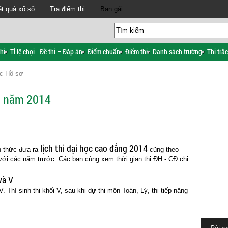
t quả xổ số
Tra điểm thi
Bạn gái
hi
Tỉ lệ chọi
Đề thi – Đáp án
Điểm chuẩn
Điểm thi
Danh sách trường
Thi trắ
ục Hồ sơ
ng năm 2014
lịch thi đại học cao đẳng 2014
h thức đưa ra
cũng theo
o với các năm trước. Các bạn cùng xem thời gian thi ĐH - CĐ chi
và V
V. Thí sinh thi khối V, sau khi dự thi môn Toán, Lý, thi tiếp năng