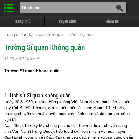
Trang chủ
Tuyển sinh
Điểm thi
Trang chủ
»
Danh sách trường
»
Trường Đại học
Trường Sĩ quan Không quân
11-03-2012 10:33:03
Trường Sĩ quan Không quân
1. Lịch sử Sĩ quan Không quân
Ngày 20-8-1959, trường Hàng không Việt Nam được thành lập tại sân
bay Cát Bi (Hải Phòng), đơn vị tiền thân là Trung đoàn 910. Khi đó,
trường chuyên về huấn luyện máy bay cánh quạt và đào tạo phi công
vận tải.
Năm 1965, thời kỳ Mỹ chống phá ác liệt, trường được chuyển sang
tỉnh Vân Nam (Trung Quốc), tiếp tục thực hiện nhiệm vụ huấn luyện,
đào tạo phi công chiến đấu, đáp ứng yêu cầu, nhiệm vụ của cuộc chiến