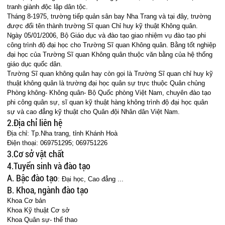
tranh giành độc lập dân tộc.
Tháng 8-1975, trường tiếp quản sân bay Nha Trang và tại đây, trường
được đổi tên thành trường Sĩ quan Chỉ huy kỹ thuật Không quân.
Ngày 05/01/2006, Bộ Giáo dục và đào tạo giao nhiệm vụ đào tạo phi
công trình độ đại học cho Trường Sĩ quan Không quân. Bằng tốt nghiệp
đại học của Trường Sĩ quan Không quân thuộc văn bằng của hệ thống
giáo dục quốc dân.
Trường Sĩ quan không quân hay còn gọi là Trường Sĩ quan chỉ huy kỹ
thuật không quân là trường đại học quân sự trực thuộc Quân chủng
Phòng không- Không quân- Bộ Quốc phòng Việt Nam, chuyên đào tạo
phi công quân sự, sĩ quan kỹ thuật hàng không trình độ đại học quân
sự và cao đẳng kỹ thuật cho Quân đội Nhân dân Việt Nam.
2.Địa chỉ liên hệ
Địa chỉ: Tp.Nha trang, tỉnh Khánh Hoà
Điện thoại: 069751295; 069751226
3.Cơ sở vật chất
4.Tuyển sinh và đào tạo
A. Bậc đào tạo
: Đại học, Cao đẳng ...
B. Khoa, ngành đào tạo
Khoa Cơ bản
Khoa Kỹ thuật Cơ sở
Khoa Quân sự- thể thao