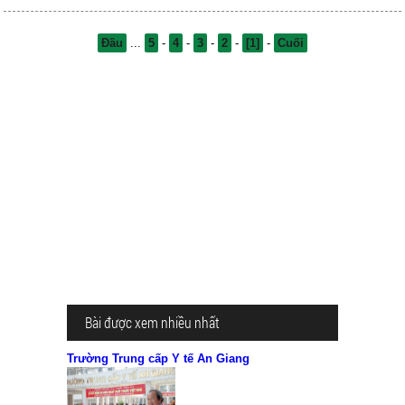
Đầu
...
5
-
4
-
3
-
2
-
[1]
-
Cuối
Bài được xem nhiều nhất
Trường Trung cấp Y tế An Giang