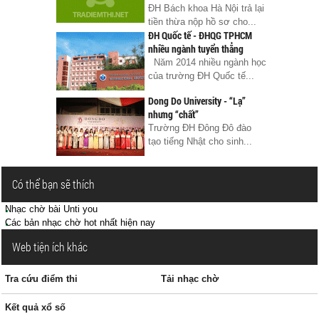
ĐH Bách khoa Hà Nội trả lại
tiền thừa nộp hồ sơ cho...
ĐH Quốc tế - ĐHQG TPHCM
nhiều ngành tuyển thẳng
Năm 2014 nhiều ngành học
của trường ĐH Quốc tế...
Dong Do University - “Lạ”
nhưng “chất”
Trường ĐH Đông Đô đào
tạo tiếng Nhật cho sinh...
Có thể bạn sẽ thích
Nhạc chờ bài Unti you
Các bản nhạc chờ hot nhất hiện nay
Web tiện ích khác
Tra cứu điểm thi
Tải nhạc chờ
Kết quả xổ số