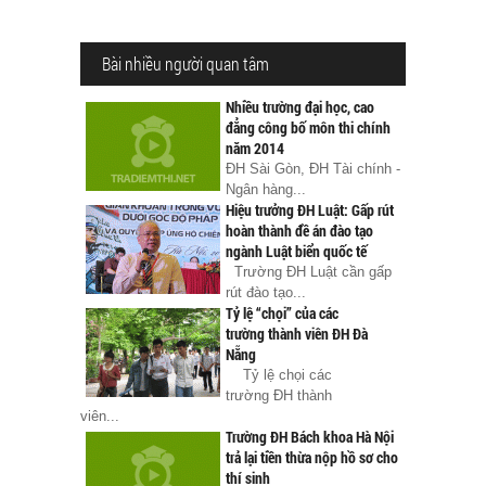
Bài nhiều người quan tâm
Nhiều trường đại học, cao
đẳng công bố môn thi chính
năm 2014
ĐH Sài Gòn, ĐH Tài chính -
Ngân hàng...
Hiệu trưởng ĐH Luật: Gấp rút
hoàn thành đề án đào tạo
ngành Luật biển quốc tế
Trường ĐH Luật cần gấp
rút đào tạo...
Tỷ lệ “chọi” của các
trường thành viên ĐH Đà
Nẵng
Tỷ lệ chọi các
trường ĐH thành
viên...
Trường ĐH Bách khoa Hà Nội
trả lại tiền thừa nộp hồ sơ cho
thí sinh