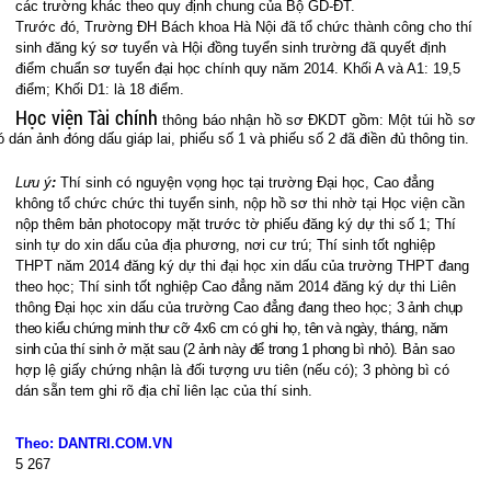
các trường khác theo quy định chung của Bộ GD-ĐT.
Trước đó, Trường ĐH Bách khoa Hà Nội đã tổ chức thành công cho thí
sinh đăng ký sơ tuyển và Hội đồng tuyển sinh trường đã quyết định
điểm chuẩn sơ tuyển đại học chính quy năm 2014. Khối A và A1: 19,5
điểm; Khối D1: là 18 điểm.
Học viện Tài chính
thông báo nhận
hồ sơ ĐKDT gồm:
Một túi hồ sơ
ó dán ảnh đóng dấu giáp lai, phiếu số 1 và phiếu số 2 đã điền đủ thông tin.
Lưu ý
:
Thí sinh có nguyện vọng học tại trường Đại học, Cao đẳng
không tổ chức chức thi tuyển sinh, nộp hồ sơ thi nhờ tại Học viện cần
nộp thêm bản photocopy mặt trước tờ phiếu đăng ký dự thi số 1;
Thí
sinh tự do xin dấu của địa phương, nơi cư trú;
Thí sinh tốt nghiệp
THPT năm 2014 đăng ký dự thi đại học xin dấu của trường THPT đang
theo học;
Thí sinh tốt nghiệp Cao đẳng năm 2014 đăng ký dự thi Liên
thông Đại học xin dấu của trường Cao đẳng đang theo học;
3 ảnh chụp
theo kiểu chứng minh thư cỡ 4x6 cm có ghi họ, tên và ngày, tháng, năm
sinh của thí sinh ở mặt sau (2 ảnh này để trong 1 phong bì nhỏ).
Bản sao
hợp lệ giấy chứng nhận là đối tượng ưu tiên (nếu có);
3 phòng bì có
dán sẵn tem ghi rõ địa chỉ liên lạc của thí sinh.
Theo: DANTRI.COM.VN
5
267