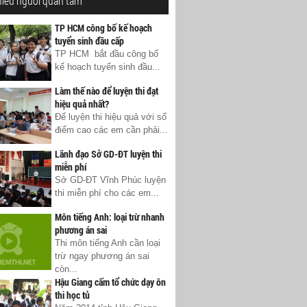
hiều người quan tâm
TP HCM công bố kế hoạch
tuyển sinh đầu cấp
TP HCM bắt đầu công bố
kế hoạch tuyển sinh đầu...
Làm thế nào để luyện thi đạt
hiệu quả nhất?
Để luyện thi hiệu quả với số
điểm cao các em cần phải...
Lãnh đạo Sở GD-ĐT luyện thi
miễn phí
Sở GD-ĐT Vĩnh Phúc luyện
thi miễn phí cho các em...
Môn tiếng Anh: loại trừ nhanh
phương án sai
Thi môn tiếng Anh cần loại
trừ ngay phương án sai
còn...
Hậu Giang cấm tổ chức dạy ôn
thi học tủ