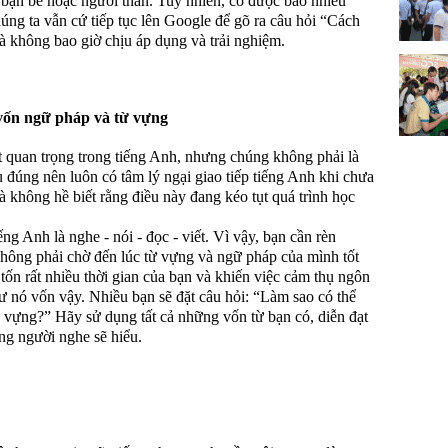
 bạn bè hoặc người thân. Tuy nhiên, có được bao nhiêu
ng ta vẫn cứ tiếp tục lên Google để gõ ra câu hỏi “Cách
à không bao giờ chịu áp dụng và trải nghiệm.
 vốn ngữ pháp và từ vựng
t quan trọng trong tiếng Anh, nhưng chúng không phải là
u đúng nên luôn có tâm lý ngại giao tiếp tiếng Anh khi chưa
 không hề biết rằng điều này đang kéo tụt quá trình học
ếng Anh là nghe - nói - đọc - viết. Vì vậy, bạn cần rèn
không phải chờ đến lúc từ vựng và ngữ pháp của mình tốt
 tốn rất nhiều thời gian của bạn và khiến việc cảm thụ ngôn
 nó vốn vậy. Nhiều bạn sẽ đặt câu hỏi: “Làm sao có thể
ừ vựng?” Hãy sử dụng tất cả những vốn từ bạn có, diễn đạt
ằng người nghe sẽ hiểu.