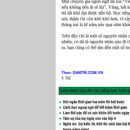
Một chuyên gia ngôn ngữ đã nói “Vi
nếu không tiến ắt sẽ lùi”. Vâng, bất k
thì rất khó đạt được tiến bộ. Học tiế
nói, thậm chí còn khó khó hơn, vì vậ
tháng mà là từ năm này qua năm khá
Trên đây chỉ là một số nguyên nhân 
nhiên, có dù là nguyên nhân nào đi c
ra, bạn cũng có thể tìm đến một số t
Theo: DANTRI.COM.VN
5
702
Xem thêm chủ đề:
hoc tiếng anh
,
kinh n
Rút ngắn thời gian hai môn thi bắt buộc
Cách học ngoại ngữ để tiết kiệm thời gian
Làm thế nào để có sức khỏe tốt trước ngày 
Tâm sự của mẹ ngày con vào lớp 6
Nghệ An: Dự kiến 36.000 thí sinh làm bài t
trong nắng nóng