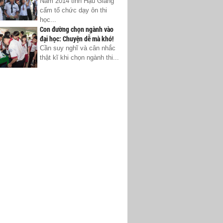
Năm 2014 tỉnh Hậu Giang
cấm tổ chức dạy ôn thi
học...
Con đường chọn ngành vào
đại học: Chuyện dễ mà khó!
Cần suy nghĩ và cân nhắc
thật kĩ khi chọn ngành thi...