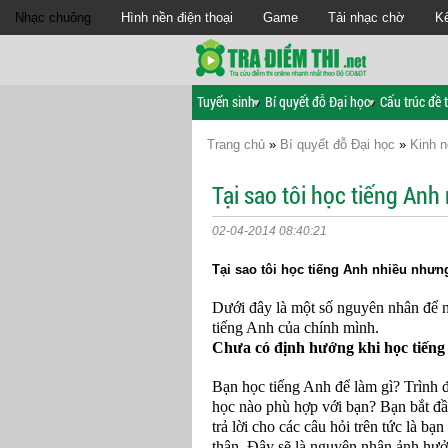
Nhạc chuông
Hình nền điện thoại
Game
Tải nhạc chờ
Kế
Tuyển sinh
Bí quyết đỗ Đại học
Cấu trúc đề t
Trang chủ
»
Bí quyết đỗ Đại học
»
Kinh n
Tại sao tôi học tiếng An
02-04-2014 08:40:21
Tại sao tôi học tiếng Anh nhiều như
Dưới đây là một số nguyên nhân để n
tiếng Anh của chính mình.
Chưa có định hướng khi học tiến
Bạn học tiếng Anh để làm gì? Trình 
học nào phù hợp với bạn? Bạn bắt đầ
trả lời cho các câu hỏi trên tức là b
thân. Đây sẽ là nguyên nhân ảnh hưởn