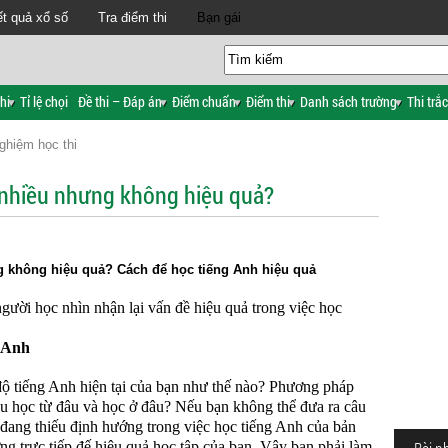
t quả xổ số
Tra điểm thi
Bạn gái
hi
Tỉ lệ chọi
Đề thi – Đáp án
Điểm chuẩn
Điểm thi
Danh sách trường
Thi trắ
ghiệm học thi
h nhiều nhưng không hiệu quả?
ng không hiệu quả? Cách để học tiếng Anh hiệu quả
gười học nhìn nhận lại vấn đề hiệu quả trong việc học
g Anh
độ tiếng Anh hiện tại của bạn như thế nào? Phương pháp
u học từ đâu và học ở đâu? Nếu bạn không thể đưa ra câu
ạn đang thiếu định hướng trong việc học tiếng Anh của bản
g trực tiếp đế hiệu quả học tập của bạn. Vậy bạn phải làm