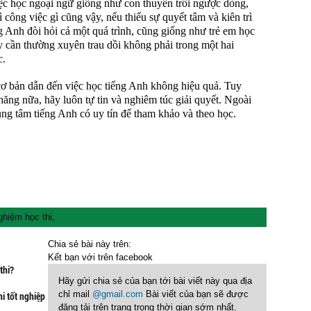
ệc học ngoại ngữ giống như con thuyền trôi ngược dòng,
ì công việc gì cũng vậy, nếu thiếu sự quyết tâm và kiên trì
ng Anh đòi hỏi cả một quá trình, cũng giống như trẻ em học
y cần thường xuyên trau dồi không phải trong một hai
c.
cơ bản dẫn đến việc học tiếng Anh không hiệu quả. Tuy
hăng nữa, hãy luôn tự tin và nghiêm túc giải quyết. Ngoài
rung tâm tiếng Anh có uy tín để tham khảo và theo học.
ghiệm học thi
,
Chia sẻ bài này trên:
Kết bạn với
trên facebook
thi?
Hãy gửi chia sẻ của bạn tới bài viết này qua địa
chỉ mail
@gmail.com
Bài viết của bạn sẽ được
hi tốt nghiệp
đăng tải trên trang trong thời gian sớm nhất.