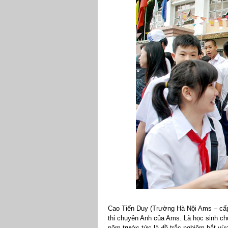
Cao Tiến Duy (Trường Hà Nội Ams – cấp
thi chuyên Anh của Ams. Là học sinh c
năm trước tức là đề trắc nghiệm bắt vừa