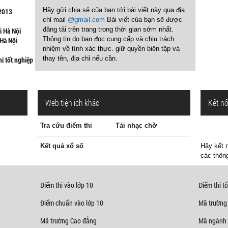
Hãy gửi chia sẻ của bạn tới bài viết này qua địa
 2013
chỉ mail
@gmail.com
Bài viết của bạn sẽ được
đăng tải trên trang trong thời gian sớm nhất.
i Hà Nội
Thông tin do bạn đọc cung cấp và chịu trách
 Hà Nội
nhiệm về tính xác thực. giữ quyền biên tập và
thay tên, địa chỉ nếu cần.
hi tốt nghiệp
Web tiện ích khác
Kết nố
Tra cứu điểm thi
Tải nhạc chờ
Kết quả xổ số
Hãy kết n
các thông
Điểm thi vào lớp 10
Điểm thi tố
Điểm chuẩn vào lớp 10
Mã trường
Mã trường Cao đẳng
Mã ngành