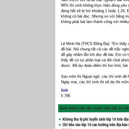
90% thí sinh không thực hiện đúng yêu c
đúng hết sẽ bị trừ khoảng 1 hoặc 1,25.
không có bài đọc. Nhưng so với bằng mặt
không phải bài làm thành công với nhiều
Lê Minh Hà (THCS Đống Đa): “Em thấy đ
đề bài. Nói chung tất cả các đề trắc ng
dễ gây nhầm lẫn khi đọc đề bài. Em có
thấy đề có sự phân loại và đôi chút phứ
được. Để dự đoán điểm thì hơi khó, bài
Sau môn thi Ngoại ngữ, các thí sinh đã
Ngày mai, các thí sinh thi sẽ dự thi mô
linh
5
795
Xem thêm chủ đề:
tuyển sinh lớp 10 n
Không thu lệ phí tuyển sinh lớp 10 trên địa
Chỉ tiêu vào lớp 10 các trường trên địa bàn