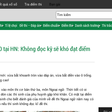
t quả xổ số
Tra điểm thi
Bạn gái
hi
Tỉ lệ chọi
Đề thi – Đáp án
Điểm chuẩn
Điểm thi
Danh sách trường
Thi trắ
0 tại HN: Không đọc kỹ sẽ khó đạt điểm
 mới: vừa bắt khoanh tròn vào đáp án, vừa bắt điền vào ô trống.
g cao!
 vào môn thi cơ bản thứ ba, môn Ngoại ngữ. Thời tiết có oi
đón các thí sinh của phụ huynh gặp khó khăn. Có mặt tại điểm
sinh cho biết đánh giá của mình về đề thi Ngoại ngữ năm nay có
nếu thí sinh không đọc kĩ đề thi.