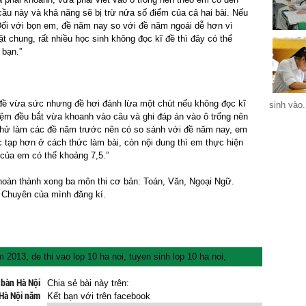
ầu này và khả năng sẽ bị trừ nửa số điểm của cả hai bài. Nếu
 Đối với bọn em, đề năm nay so với đề năm ngoái dễ hơn vì
 chung, rất nhiều học sinh không đọc kĩ đề thì đây có thể
 bạn.”
ề vừa sức nhưng đề hơi đánh lừa một chút nếu không đọc kĩ
sinh vào.
hiệm đều bắt vừa khoanh vào câu và ghi đáp án vào ô trống nên
 thử làm các đề năm trước nên có so sánh với đề năm nay, em
c tạp hơn ở cách thức làm bài, còn nội dung thì em thực hiện
 của em có thể khoảng 7,5.”
 hoàn thành xong ba môn thi cơ bản: Toán, Văn, Ngoại Ngữ.
n Chuyên của mình đăng kí.
ăm 2013
,
de thi vao lop 10 ha noi
,
tuyen sinh lop 10 ha noi
,
 bàn Hà Nội
Chia sẻ bài này trên:
 Hà Nội năm
Kết bạn với
trên facebook