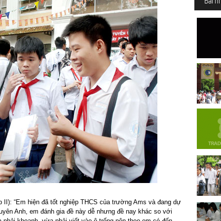
Bài n
 II): “Em hiện đã tốt nghiệp THCS của trường Ams và đang dự
huyên Anh, em đánh gia đề này dễ nhưng đề nay khác so với
 phải khoanh, vừa phải viết vào ô trống nên theo em có đến