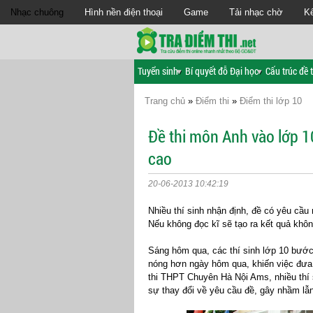
Nhạc chuông
Hình nền điện thoại
Game
Tải nhạc chờ
Kế
Tuyển sinh
Bí quyết đỗ Đại học
Cấu trúc đề t
Trang chủ
»
Điểm thi
»
Điểm thi lớp 10
Đề thi môn Anh vào lớp 1
cao
20-06-2013 10:42:19
Nhiều thí sinh nhận định, đề có yêu cầu
Nếu không đọc kĩ sẽ tạo ra kết quả khôn
Sáng hôm qua, các thí sinh lớp 10 bước
nóng hơn ngày hôm qua, khiến việc đưa 
thi THPT Chuyên Hà Nội Ams, nhiều thí 
sự thay đổi về yêu cầu đề, gây nhầm lẫn 