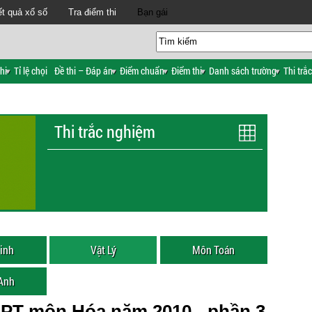
t quả xổ số
Tra điểm thi
Bạn gái
hi
Tỉ lệ chọi
Đề thi – Đáp án
Điểm chuẩn
Điểm thi
Danh sách trường
Thi trắ
Thi trắc nghiệm
inh
Vật Lý
Môn Toán
 Anh
THPT môn Hóa năm 2010 - phần 3