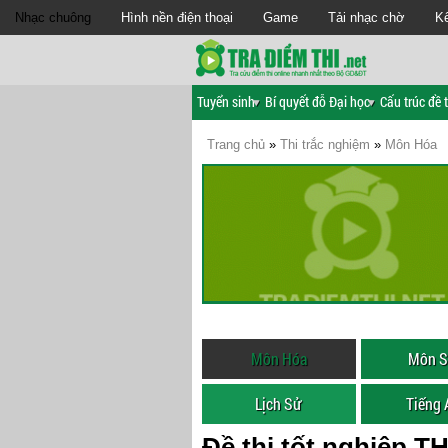
Nhạc chuông
Hình nền điện thoại
Game
Tải nhạc chờ
Kế
Tuyển sinh
Bí quyết đỗ Đại học
Cấu trúc đề t
Trang chủ
»
Thi trắc nghiệm
»
Môn Hóa
Môn Hóa
Môn S
Lịch Sử
Tiếng
Đề thi tốt nghiệp 