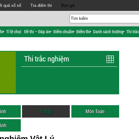
t quả xổ số
Tra điểm thi
Bạn gái
hi
Tỉ lệ chọi
Đề thi – Đáp án
Điểm chuẩn
Điểm thi
Danh sách trường
Thi trắ
Thi trắc nghiệm
inh
Vật Lý
Môn Toán
 Anh
 nghiệm Vật Lý