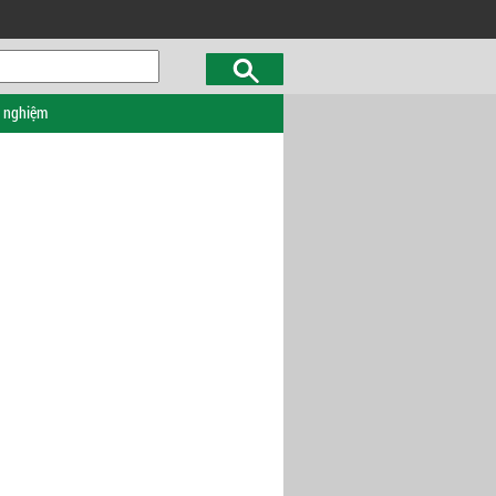
c nghiệm