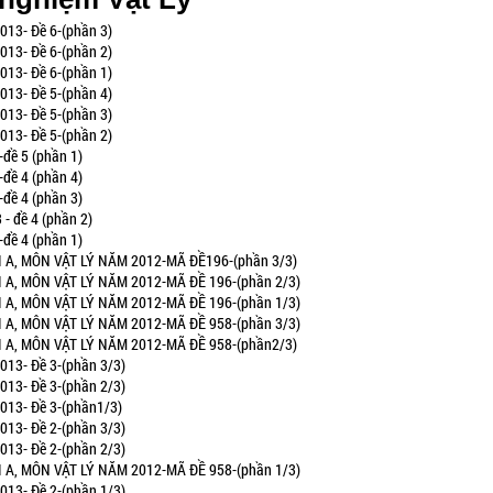
2013- Đề 6-(phần 3)
2013- Đề 6-(phần 2)
2013- Đề 6-(phần 1)
2013- Đề 5-(phần 4)
2013- Đề 5-(phần 3)
2013- Đề 5-(phần 2)
-đề 5 (phần 1)
-đề 4 (phần 4)
-đề 4 (phần 3)
- đề 4 (phần 2)
-đề 4 (phần 1)
 A, MÔN VẬT LÝ NĂM 2012-MÃ ĐỀ196-(phần 3/3)
 A, MÔN VẬT LÝ NĂM 2012-MÃ ĐỀ 196-(phần 2/3)
 A, MÔN VẬT LÝ NĂM 2012-MÃ ĐỀ 196-(phần 1/3)
 A, MÔN VẬT LÝ NĂM 2012-MÃ ĐỀ 958-(phần 3/3)
 A, MÔN VẬT LÝ NĂM 2012-MÃ ĐỀ 958-(phần2/3)
2013- Đề 3-(phần 3/3)
2013- Đề 3-(phần 2/3)
2013- Đề 3-(phần1/3)
2013- Đề 2-(phần 3/3)
2013- Đề 2-(phần 2/3)
 A, MÔN VẬT LÝ NĂM 2012-MÃ ĐỀ 958-(phần 1/3)
2013- Đề 2-(phần 1/3)