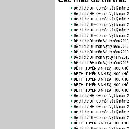
Đề thi thử ĐH- CĐ môn Vật lý năm 
Đề thi thử ĐH- CĐ môn Vật lý năm 
Đề thi thử ĐH- CĐ môn Vật lý năm 
Đề thi thử ĐH- CĐ môn Vật lý năm 
Đề thi thử ĐH- CĐ môn Vật lý năm 
Đề thi thử ĐH- CĐ môn Vật lý năm 
Đề thi thử ĐH môn Vật lý năm 2013
Đề thi thử ĐH môn Vật lý năm 2013
Đề thi thử ĐH môn Vật lý năm 2013
Đề thi thử ĐH môn Vật Lý năm 2013 
Đề thi thử ĐH môn Vật lý năm 2013
ĐỀ THI TUYỂN SINH ĐẠI HỌC KHỐI
ĐỀ THI TUYỂN SINH ĐẠI HỌC KHỐI
ĐỀ THI TUYỂN SINH ĐẠI HỌC KHỐI
ĐỀ THI TUYỂN SINH ĐẠI HỌC KHỐI
ĐỀ THI TUYỂN SINH ĐẠI HỌC KHỐI
Đề thi thử ĐH- CĐ môn Vật lý năm 
Đề thi thử ĐH- CĐ môn Vật lý năm 
Đề thi thử ĐH- CĐ môn Vật lý năm 
Đề thi thử ĐH- CĐ môn Vật lý năm 
Đề thi thử ĐH- CĐ môn Vật lý năm 
ĐỀ THI TUYỂN SINH ĐẠI HỌC KHỐI
Đề thi thử ĐH- CĐ môn Vật lý năm 