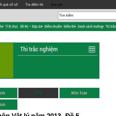
t quả xổ số
Tra điểm thi
Bạn gái
hi
Tỉ lệ chọi
Đề thi – Đáp án
Điểm chuẩn
Điểm thi
Danh sách trường
Thi trắ
Thi trắc nghiệm
inh
Vật Lý
Môn Toán
 Anh
ôn Vật lý năm 2013- Đề 5-