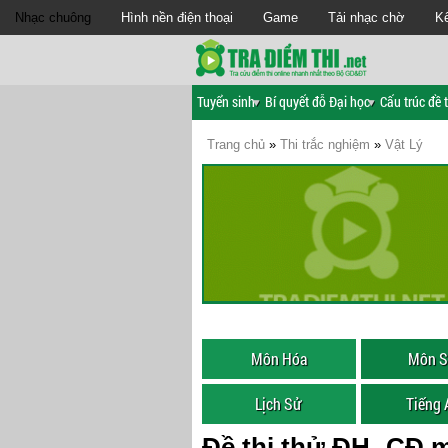
Nhạc chuông
Hình nền điện thoại
Game
Tải nhạc chờ
Kế
Tuyển sinh
Bí quyết đỗ Đại học
Cấu trúc đề t
Trang chủ
»
Thi trắc nghiệm
»
Vật Lý
Môn Hóa
Môn S
Lịch Sử
Tiếng
Đề thi thử ĐH- CĐ m