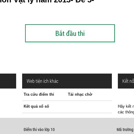
Web tiện ích khác
Kết nố
Tra cứu điểm thi
Tải nhạc chờ
Kết quả xổ số
Hãy kết n
các thông
Điểm thi vào lớp 10
Mã trường