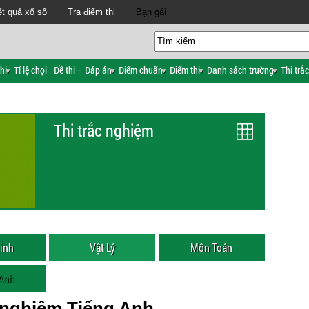
t quả xổ số
Tra điểm thi
Bạn gái
hi
Tỉ lệ chọi
Đề thi – Đáp án
Điểm chuẩn
Điểm thi
Danh sách trường
Thi trắ
Thi trắc nghiệm
inh
Vật Lý
Môn Toán
 Anh
c nghiệm Tiếng Anh