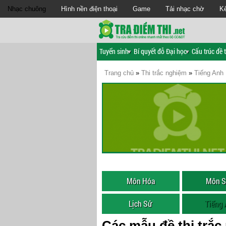
Nhạc chuông
Hình nền điện thoại
Game
Tải nhạc chờ
Kế
Tuyển sinh
Bí quyết đỗ Đại học
Cấu trúc đề t
Trang chủ
»
Thi trắc nghiệm
»
Tiếng Anh
Môn Hóa
Môn S
Lịch Sử
Tiếng
Các mẫu đề thi trắ