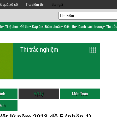
t quả xổ số
Tra điểm thi
Bạn gái
hi
Tỉ lệ chọi
Đề thi – Đáp án
Điểm chuẩn
Điểm thi
Danh sách trường
Thi trắ
Thi trắc nghiệm
inh
Vật Lý
Môn Toán
 Anh
ật lý năm 2013-đề 5 (phần 1)