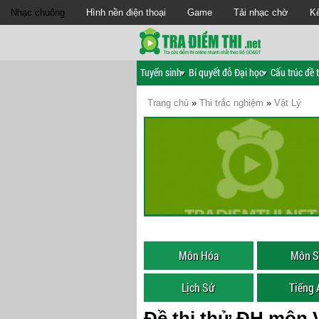
Nhạc chuông
Hình nền điện thoại
Game
Tải nhạc chờ
Kế
Tuyển sinh
Bí quyết đỗ Đại học
Cấu trúc đề t
Trang chủ
»
Thi trắc nghiệm
»
Vật Lý
Môn Hóa
Môn S
Lịch Sử
Tiếng
Đề thi thử ĐH môn V