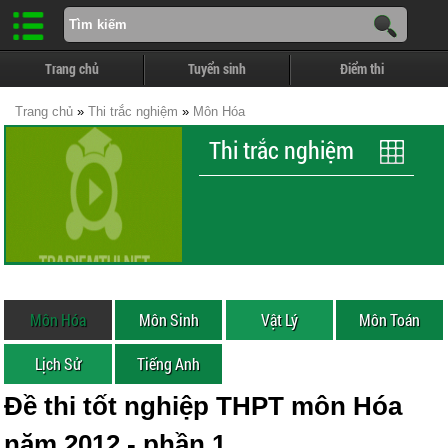
Trang chủ
Tuyển sinh
Điểm thi
Trang chủ
»
Thi trắc nghiệm
»
Môn Hóa
Thi trắc nghiệm
Môn Hóa
Môn Sinh
Vật Lý
Môn Toán
Lịch Sử
Tiếng Anh
Đề thi tốt nghiệp THPT môn Hóa
năm 2012 - phần 1