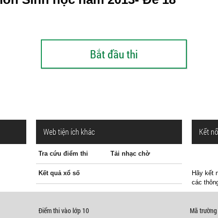
Web tiện ích khác
Kết nố
Tra cứu điểm thi
Tải nhạc chờ
Kết quả xổ số
Hãy kết n
các thông
Điểm thi vào lớp 10
Mã trường