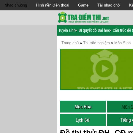
Nhạc chuông
Hình nền điện thoại
Game
Tải nhạc chờ
Kế
Tuyển sinh
Bí quyết đỗ Đại học
Cấu trúc đề t
Trang chủ
»
Thi trắc nghiệm
»
Môn Sinh
Môn Hóa
Môn S
Lịch Sử
Tiếng
Đề thi thử ĐH- CĐ 