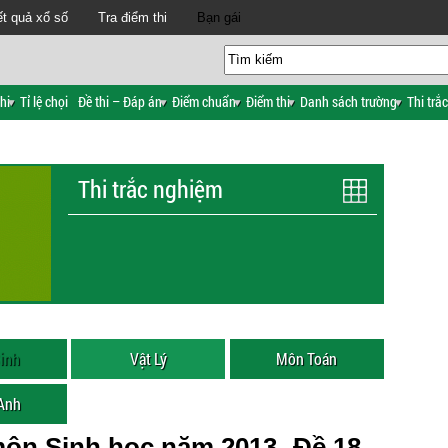
t quả xổ số
Tra điểm thi
Bạn gái
hi
Tỉ lệ chọi
Đề thi – Đáp án
Điểm chuẩn
Điểm thi
Danh sách trường
Thi trắ
Thi trắc nghiệm
inh
Vật Lý
Môn Toán
 Anh
môn Sinh học năm 2013- Đề 18