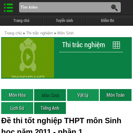
Trang chủ
Tuyển sinh
Điểm thi
Trang chủ
»
Thi trắc nghiệm
»
Môn Sinh
Thi trắc nghiệm
Môn Hóa
Môn Sinh
Vật Lý
Môn Toán
Lịch Sử
Tiếng Anh
Đề thi tốt nghiệp THPT môn Sinh
học năm 2011 - phần 1