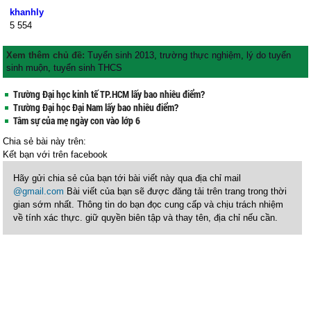
khanhly
5
554
Xem thêm chủ đề:
Tuyển sinh 2013
,
trường thực nghiệm
,
lý do tuyển
sinh muộn
,
tuyển sinh THCS
Trường Đại học kinh tế TP.HCM lấy bao nhiêu điểm?
Trường Đại học Đại Nam lấy bao nhiêu điểm?
Tâm sự của mẹ ngày con vào lớp 6
Chia sẻ bài này trên:
Kết bạn với
trên facebook
Hãy gửi chia sẻ của bạn tới bài viết này qua địa chỉ mail
@gmail.com
Bài viết của bạn sẽ được đăng tải trên trang trong thời
gian sớm nhất. Thông tin do bạn đọc cung cấp và chịu trách nhiệm
về tính xác thực. giữ quyền biên tập và thay tên, địa chỉ nếu cần.