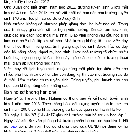
lấn, xô đẩy như năm 2012.
Ông Xuân cho biết thêm, năm học 2012, trường tuyển sinh 6 lớp mỗi
lớp có 40 em. Năm 2013, cơ sở vật chất có hạn nên nhà trường tuyển
sinh 140 em. Học phí sẽ do Bộ GD quy định.
Nhà trường không có phương pháp giảng dạy đặc biệt nào cả. Trong
quá trình dạy giáo viên sẽ coi trọng việc hướng đến các em học sinh,
giúp các em cách học thoải mái nhất. Giáo viên không yêu cầu học sinh
làm quá nhiều bài tập khi về nhà. Nhà trường không tổ chức việc dạy
thêm, học thêm. Trong quá trình giảng dạy, học sinh được thầy cô dạy
các kỹ năng sống. Ngoài ra, học sinh được nhà trường tổ chức nhiều
buổi hoạt động ngoại khóa, điều này giúp các em có tư tưởng thoải
mái, giảm áp lực trong học hành.
Việc thay đổi lịch tuyển sinh muộn cũng một phần tạo điều kiện cho
nhiều phụ huynh có cơ hội cho con đăng ký thi vào một trường nào đó
ở thời điểm trường chưa tuyển sinh. Trúng tuyển, phụ huynh cho con
học, còn không trúng cũng không sao.
Bán hồ sơ không hạn chế
Ngày 24/5, Trường Thực Nghiệm có thông báo về kế hoạch tuyển sinh
lớp 1 năm học 2013. Theo thông báo, đối tượng tuyển sinh là các em
sinh năm 2007, có hộ khẩu thường trú tại các quận nội thành Hà Nội.
Từ ngày 1 đến 2/7 (14 đến17 giờ) nhà trường bán hồ sơ xin học lớp 1.
Ngày 2/7 đến 8/7 văn phòng nhà trường nhận hồ sơ xin học lớp 1. Hồ
sơ
bao
gồm: đơn xin học có chứng thực của UBND nơi đăng ký hộ
khẩu thường trú; 2 ảnh 4x5 của học sinh dự đo nghiệm.