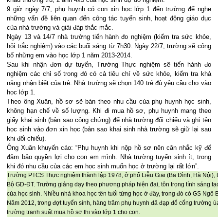
9 giờ ngày 7/7, phụ huynh có con xin học lớp 1 đến trường để nghe
những vấn đề liên quan đến công tác tuyển sinh, hoạt động giáo dục
của nhà trường và giải đáp thắc mắc.
Ngày 13 và 14/7 nhà trường tiến hành đo nghiệm (kiểm tra sức khỏe,
hỏi trắc nghiệm) vào các buổi sáng từ 7h30. Ngày 22/7, trường sẽ công
bố những em vào học lớp 1 năm 2013-2014.
Sau khi nhận đơn dự tuyển, Trường Thực nghiệm sẽ tiến hành đo
nghiệm các chỉ số trong đó có cả tiêu chí về sức khỏe, kiểm tra khả
năng nhận biết của trẻ. Nhà trường sẽ chọn 140 trẻ đủ yêu cầu cho vào
học lớp 1.
Theo ông Xuân, hồ sơ sẽ bán theo nhu cầu của phụ huynh học sinh,
không hạn chế về số lượng. Khi đi mua hồ sơ, phụ huynh mang theo
giấy khai sinh (bản sao công chứng) để nhà trường đối chiếu và ghi tên
học sinh vào đơn xin học (bản sao khai sinh nhà trường sẽ giữ lại sau
khi đối chiếu).
Ông Xuân khuyến cáo: “Phụ huynh khi nộp hồ sơ nên cân nhắc kỹ để
đảm bảo quyền lợi cho con em mình. Nhà trường tuyển sinh ít, trong
khi đó nhu cầu của các em học sinh muốn học ở trường lại rất lớn”.
Trường PTCS Thực nghiệm thành lập 1978, ở phố Liễu Giai (Ba Đình, Hà Nội), 
Bộ GD-ĐT. Trường giảng dạy theo phương pháp hiện đại, tôn trọng tính sáng tạo
của học sinh. Nhiều nhà khoa học tên tuổi từng học ở đây, trong đó có GS Ngô
Năm 2012, trong đợt tuyển sinh, hàng trăm phụ huynh đã đạp đổ cổng trường ù
trường tranh suất mua hồ sơ thi vào lớp 1 cho con.