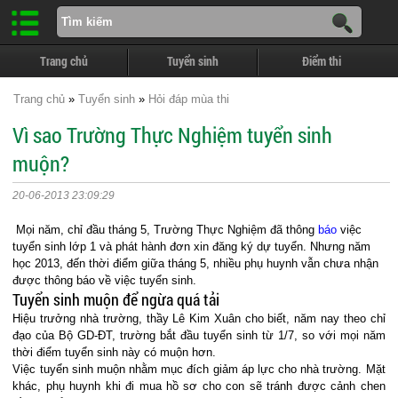
Trang chủ
Tuyển sinh
Điểm thi
Trang chủ
»
Tuyển sinh
»
Hỏi đáp mùa thi
Vì sao Trường Thực Nghiệm tuyển sinh
muộn?
20-06-2013 23:09:29
Mọi năm, chỉ đầu tháng 5, Trường Thực Nghiệm đã thông
báo
việc
tuyển sinh lớp 1 và phát hành đơn xin đăng ký dự tuyển. Nhưng năm
học 2013, đến thời điểm giữa tháng 5, nhiều phụ huynh vẫn chưa nhận
được thông báo về việc tuyển sinh.
Tuyển sinh muộn để ngừa quá tải
Hiệu trưởng nhà trường, thầy Lê Kim Xuân cho biết, năm nay theo chỉ
đạo của Bộ GD-ĐT, trường bắt đầu tuyển sinh từ 1/7, so với mọi năm
thời điểm tuyển sinh này có muộn hơn.
Việc tuyển sinh muộn nhằm mục đích giảm áp lực cho nhà trường. Mặt
khác, phụ huynh khi đi mua hồ sơ cho con sẽ tránh được cảnh chen