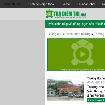
Nhạc chuông
Hình nền điện thoại
Game
Tải nhạc chờ
Kế
Tuyển sinh
Bí quyết đỗ Đại học
Cấu trúc đề t
Trang chủ
»
Danh sách trường
»
Trường 
Trường Hoc vi
06-01-2012 0
Trường Học v
Viễn thông07
điện17/9/196
Xem thêm +