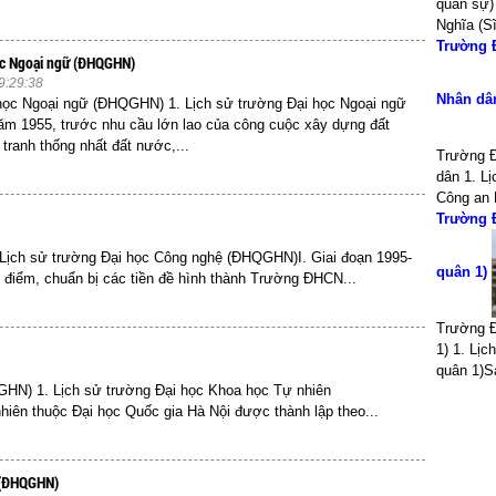
quân sự)
Nghĩa (Sĩ
Trường Đ
ọc Ngoại ngữ (ĐHQGHN)
9:29:38
Nhân d
học Ngoại ngữ (ĐHQGHN) 1. Lịch sử trường Đại học Ngoại ngữ
 1955, trước nhu cầu lớn lao của công cuộc xây dựng đất
tranh thống nhất đất nước,...
Trường Đ
dân 1. L
Công an 
Trường Đ
ịch sử trường Đại học Công nghệ (ĐHQGHN)I. Giai đoạn 1995-
quân 1)
g điểm, chuẩn bị các tiền đề hình thành Trường ĐHCN...
Trường Đ
1) 1. Lị
quân 1)S
HN) 1. Lịch sử trường Đại học Khoa học Tự nhiên
ên thuộc Đại học Quốc gia Hà Nội được thành lập theo...
n (ĐHQGHN)