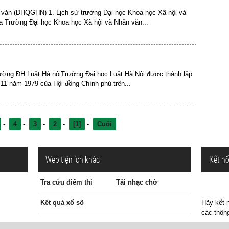
 văn (ĐHQGHN) 1. Lịch sử trường Đại học Khoa học Xã hội và
 Trường Đại học Khoa học Xã hội và Nhân văn...
rường ĐH Luật Hà nộiTrường Đại học Luật Hà Nội được thành lập
11 năm 1979 của Hội đồng Chính phủ trên...
-
4
-
3
-
2
-
[1]
-
Cuối
Web tiện ích khác
Kết nố
Tra cứu điểm thi
Tải nhạc chờ
Kết quả xổ số
Hãy kết n
các thông