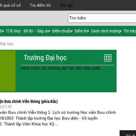
t quả xổ số
Tra điểm thi
Bạn gái
hi
Tỉ lệ chọi
Đề thi – Đáp án
Điểm chuẩn
Điểm thi
Danh sách trường
Thi trắ
Đại học
Trường Đại học
Danh sách các trường đại học trên toàn quốc
ện Bưu chính Viễn thông (phía Bắc)
9:27:55
iện Bưu chính Viễn thông 1. Lịch sử trường Học viện Bưu chính
/9/1953: Thành lập trường Đại học Bưu điện - Vô tuyến
6: Thành lập Viện Khoa học Kỹ...