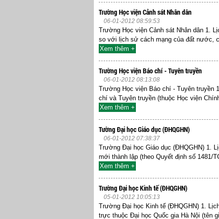
Trường Học viện Cảnh sát Nhân dân
06-01-2012 08:59:53
Trường Học viện Cảnh sát Nhân dân 1. L
so với lịch sử cách mạng của đất nước, c
Xem thêm +
Trường Học viện Báo chí - Tuyên truyền
06-01-2012 08:13:08
Trường Học viện Báo chí - Tuyên truyền 1
chí và Tuyên truyền (thuộc Học viện Chính
Xem thêm +
Tường Đại học Giáo dục (ĐHQGHN)
06-01-2012 07:38:37
Trường Đại học Giáo dục (ĐHQGHN) 1. L
mới thành lập (theo Quyết định số 1481/
Xem thêm +
Trường Đại học Kinh tế (ĐHQGHN)
05-01-2012 10:05:13
Trường Đại học Kinh tế (ĐHQGHN) 1. Lịc
trực thuộc Đại học Quốc gia Hà Nội (tên g