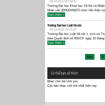
05-01-2012 07:04:01
Trường Đại học Khoa học Xã hội và Nhân
Nhân văn (ĐHQGHN)Tổ chức tiền thân của
Xem thêm +
Trường Đại học Luật Hà nội
29-12-2011 09:19:25
Trường Đại học Luật Hà nội 1. Lịch sử T
theo Quyết định số 405/CP ngày 10 tháng 
Xem thêm +
Đầu
...
5
Có thể bạn sẽ thích
Nhạc chờ bài Unti you
Các bản nhạc chờ hot nhất hiện nay