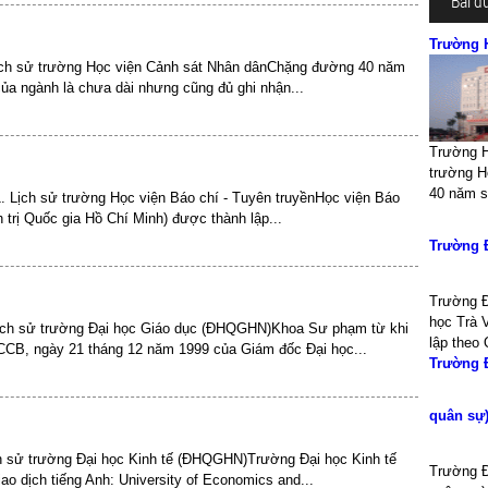
Bài đ
Trường 
ịch sử trường Học viện Cảnh sát Nhân dânChặng đường 40 năm
ủa ngành là chưa dài nhưng cũng đủ ghi nhận...
Trường H
trường H
40 năm so
. Lịch sử trường Học viện Báo chí - Tuyên truyềnHọc viện Báo
 trị Quốc gia Hồ Chí Minh) được thành lập...
Trường 
Trường Đ
học Trà 
ịch sử trường Đại học Giáo dục (ĐHQGHN)Khoa Sư phạm từ khi
lập theo 
TCCB, ngày 21 tháng 12 năm 1999 của Giám đốc Đại học...
Trường Đ
quân sự
h sử trường Đại học Kinh tế (ĐHQGHN)Trường Đại học Kinh tế
Trường Đ
iao dịch tiếng Anh: University of Economics and...