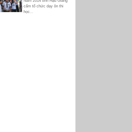
Năm 2014 tỉnh Hậu Giang
cấm tổ chức dạy ôn thi
học...