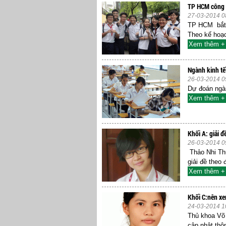
TP HCM công 
27-03-2014 0
TP HCM bắt 
Theo kế hoạ
Xem thêm +
Ngành kinh tế
26-03-2014 0
Dự đoán ngàn
Xem thêm +
Khối A: giải 
26-03-2014 0
Thảo Nhi Thủ
giải đề theo
Xem thêm +
Khối C:nên xe
24-03-2014 1
Thủ khoa Võ 
cập nhật thô