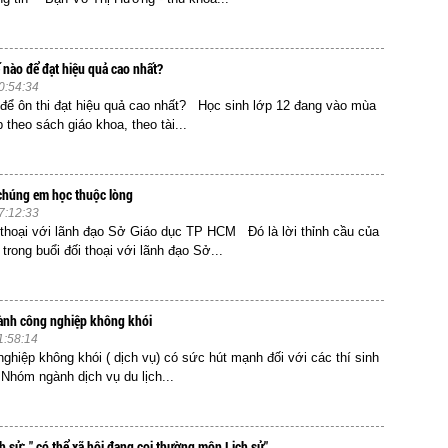
ế nào để đạt hiệu quả cao nhất?
0:54:34
để ôn thi đạt hiệu quả cao nhất? Học sinh lớp 12 đang vào mùa
p theo sách giáo khoa, theo tài...
chúng em học thuộc lòng
7:12:33
 thoại với lãnh đạo Sở Giáo dục TP HCM Đó là lời thỉnh cầu của
trong buổi đối thoại với lãnh đạo Sở...
ành công nghiệp không khói
1:58:14
ghiệp không khói ( dịch vụ) có sức hút mạnh đối với các thí sinh
óm ngành dịch vụ du lịch...
h sử: " có thể xã hội đang coi thường môn Lịch sử"