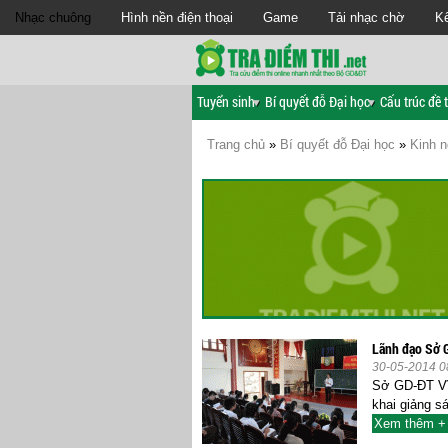
Nhạc chuông
Hình nền điện thoại
Game
Tải nhạc chờ
Kế
Tuyển sinh
Bí quyết đỗ Đại học
Cấu trúc đề t
Trang chủ
»
Bí quyết đỗ Đại học
»
Kinh n
Lãnh đạo Sở G
30-05-2014 0
Sở GD-ĐT Vĩn
khai giảng s
Xem thêm +