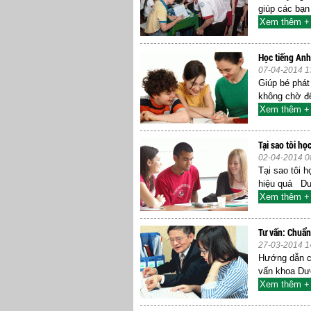
giúp các bạn
Xem thêm +
Học tiếng Anh
07-04-2014 1
Giúp bé phá
không chờ đế
Xem thêm +
Tại sao tôi h
02-04-2014 0
Tại sao tôi 
hiệu quả Dướ
Xem thêm +
Tư vấn: Chuẩn
27-03-2014 1
Hướng dẫn cá
vấn khoa Dượ
Xem thêm +