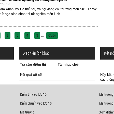
1:58:14
 Xuân Mỹ Có thể nói, xã hội đang coi thường môn Sử Trước
t ít học sinh chọn thi tốt nghiệp môn Lịch...
-
6
-
5
-
4
-
3
...
Cuối
Web tiện ích khác
Kết nố
Tra cứu điểm thi
Tải nhạc chờ
Kết quả xổ số
Hãy kết n
các thông
Điểm thi vào lớp 10
Mã trường
Điểm chuẩn vào lớp 10
Mã trường
Mã trường
Xem điểm t