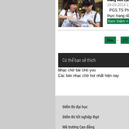
19-03-2014 1
PGS TS Phạm
thực trạng rấ
Xem thêm +
Đầu
-
[7]
Có thể bạn sẽ thích
Nhạc chờ bài Unti you
Các bản nhạc chờ hot nhất hiện nay
Điểm thi đại học
Điểm thi tốt nghiệp thpt
Mã trường Cao đẳng