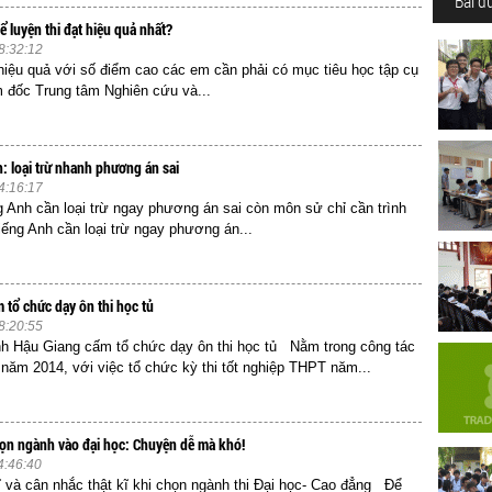
Bài đ
 luyện thi đạt hiệu quả nhất?
8:32:12
 hiệu quả với số điểm cao các em cần phải có mục tiêu học tập cụ
 đốc Trung tâm Nghiên cứu và...
: loại trừ nhanh phương án sai
4:16:17
g Anh cần loại trừ ngay phương án sai còn môn sử chỉ cần trình
ng Anh cần loại trừ ngay phương án...
 tổ chức dạy ôn thi học tủ
8:20:55
h Hậu Giang cấm tổ chức dạy ôn thi học tủ Nằm trong công tác
 năm 2014, với việc tổ chức kỳ thi tốt nghiệp THPT năm...
ọn ngành vào đại học: Chuyện dễ mà khó!
4:46:40
 và cân nhắc thật kĩ khi chọn ngành thi Đại học- Cao đẳng Để