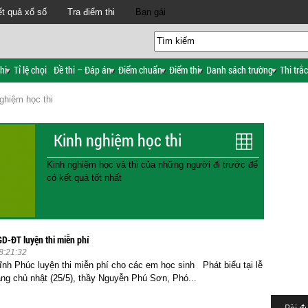
t quả xổ số
Tra điểm thi
Bạn gái
hi
Tỉ lệ chọi
Đề thi – Đáp án
Điểm chuẩn
Điểm thi
Danh sách trường
Thi trắ
ghiệm học thi
Kinh nghiệm học thi
Kinh nghiệm học và thi của những người đi trước để
có kết quả tốt nhất
D-ĐT luyện thi miễn phí
8:21:32
h Phúc luyện thi miễn phí cho các em học sinh Phát biểu tại lễ
áng chủ nhật (25/5), thầy Nguyễn Phú Sơn, Phó...