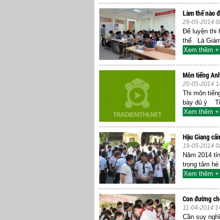
Làm thế nào để
29-05-2014 0
Để luyện thi
thể Là Giám
Xem thêm +
Môn tiếng Anh
20-05-2014 1
Thi môn tiến
bày đủ ý Tiế
Xem thêm +
Hậu Giang cấm
19-05-2014 0
Năm 2014 tỉn
trọng tâm hè
Xem thêm +
Con đường ch
11-04-2014 1
Cần suy nghĩ