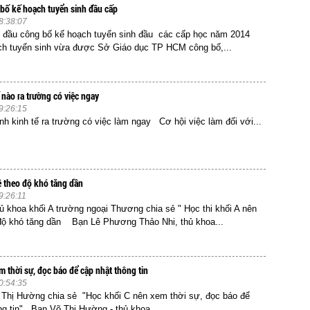
bố kế hoạch tuyển sinh đầu cấp
8:38:07
đầu công bố kế hoạch tuyển sinh đầu các cấp học năm 2014
ch tuyển sinh vừa được Sở Giáo dục TP HCM công bố,...
 nào ra trường có việc ngay
9:26:15
h kinh tế ra trường có việc làm ngay Cơ hội việc làm đối với...
đề theo độ khó tăng dần
9:26:11
 khoa khối A trường ngoại Thương chia sẻ " Học thi khối A nên
 độ khó tăng dần Bạn Lê Phương Thảo Nhi, thủ khoa...
m thời sự, đọc báo để cập nhật thông tin
0:54:35
Thị Hường chia sẻ "Học khối C nên xem thời sự, đọc báo để
ng tin" Bạn Võ Thị Hường - thủ khoa...