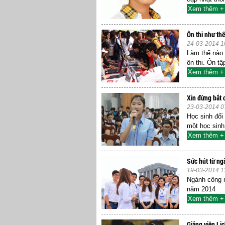
Xem thêm +
Ôn thi như th
24-03-2014 1
Làm thể nào 
ôn thi. Ôn tậ
Xem thêm +
Xin đừng bắt 
23-03-2014 0
Học sinh đối
một học sinh 
Xem thêm +
Sức hút từ ng
19-03-2014 1
Ngành công n
năm 2014 Nh
Xem thêm +
Giảng viên Lịc