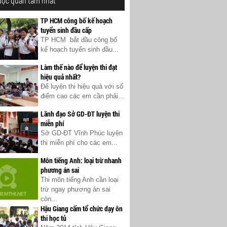
ược quan tâm nhất
TP HCM công bố kế hoạch
tuyển sinh đầu cấp
TP HCM bắt đầu công bố
kế hoạch tuyển sinh đầu...
Làm thế nào để luyện thi đạt
hiệu quả nhất?
Để luyện thi hiệu quả với số
điểm cao các em cần phải...
Lãnh đạo Sở GD-ĐT luyện thi
miễn phí
Sở GD-ĐT Vĩnh Phúc luyện
thi miễn phí cho các em...
Môn tiếng Anh: loại trừ nhanh
phương án sai
Thi môn tiếng Anh cần loại
trừ ngay phương án sai
còn...
Hậu Giang cấm tổ chức dạy ôn
thi học tủ