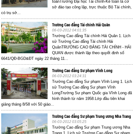
toánTrường Đại học Tài chính-Kế toán là cơ
sở đào tạo công lập, trực thuộc Bộ Tài chính,
có trụ sở...
Trường Cao đẳng Tài chính Hải Quân
06-03-2012 04:01:35
Trường Cao đẳng Tài chính Hải Quân 1. Lịch
sử Trường Cao đẳng Tài chính Hải
QuânTRƯỜNG CAO ĐẲNG TÀI CHÍNH - HẢI
QUAN được thành lập theo quyết định số
6641/QĐ-BGD&ĐT ngày 22 tháng 11...
Trường Cao đẳng Sư phạm Vĩnh Long
06-03-2012 03:24:31
Trường Cao đẳng Sư phạm Vĩnh Long 1. Lịch
sử Trường Cao đẳng Sư phạm Vĩnh
LongTrường Sư phạm Quốc gia Vĩnh Long đã
hình thành từ năm 1958.Lớp đầu tiên khai
giảng tháng 8/58 với 50 giáo...
Trường Cao đẳng Sư phạm Trung ương Nha Trang
06-03-2012 03:05:25
Trường Cao đẳng Sư phạm Trung ương Nha
Trang 1. Lịch sử Trường Cao đẳng Sư phạm