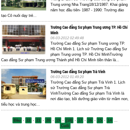
Trung ương Nha Trang18/12/1987: Khai giảng
năm học đầu tiên- 1987 - 1990: Trường đào
tạo Cô nuôi dạy trẻ...
Trường Cao đẳng Sư phạm Trung ương TP. Hồ Chí
Minh
06-03-2012 02:49:48
Trường Cao đẳng Sư phạm Trung ương TP.
Hồ Chí Minh 1. Lịch sử Trường Cao đẳng Sư
phạm Trung ương TP. Hồ Chí MinhTrường
Cao đẳng Sư phạm Trung ương Thành phố Hồ Chí Minh tiền thân là...
Trường Cao đẳng Sư phạm Trà Vinh
06-03-2012 01:49:20
Trường Cao đẳng Sư phạm Trà Vinh 1. Lịch
sử Trường Cao đẳng Sư phạm Trà
VinhTrường Cao đẳng Sư phạm Trà Vinh là
nơi đào tạo, bồi dưỡng giáo viên từ mầm non,
tiểu học và trung học...
Đầu
-
22
-
21
-
20
-
19
-
[18]
-
17
-
16
-
15
-
14
...
Cuối