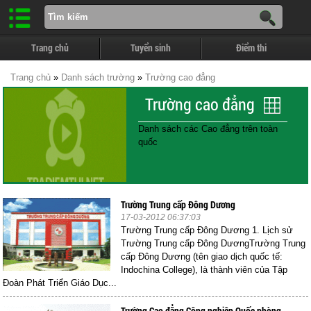
Trang chủ
Tuyển sinh
Điểm thi
Trang chủ
»
Danh sách trường
»
Trường cao đẳng
Trường cao đẳng
Danh sách các Cao đẳng trên toàn
quốc
Trường Trung cấp Đông Dương
17-03-2012 06:37:03
Trường Trung cấp Đông Dương 1. Lịch sử
Trường Trung cấp Đông DươngTrường Trung
cấp Đông Dương (tên giao dịch quốc tế:
Indochina College), là thành viên của Tập
Đoàn Phát Triển Giáo Dục...
Trường Cao đẳng Công nghiệp Quốc phòng