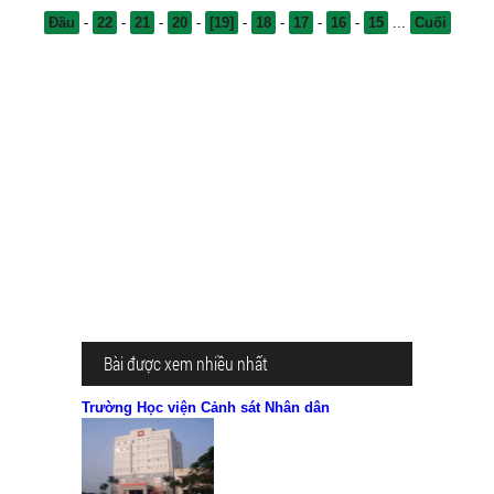
Đầu
-
22
-
21
-
20
-
[19]
-
18
-
17
-
16
-
15
...
Cuối
Bài được xem nhiều nhất
Trường Học viện Cảnh sát Nhân dân