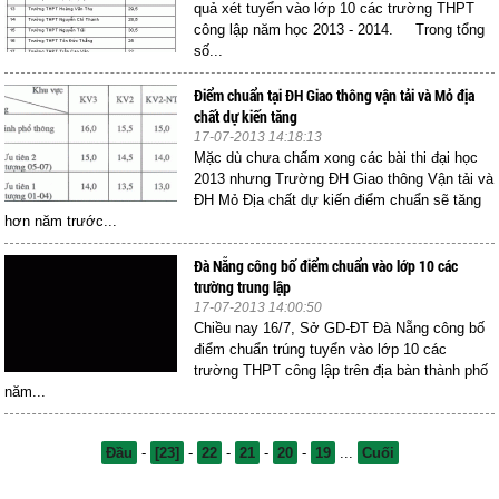
quả xét tuyển vào lớp 10 các trường THPT
công lập năm học 2013 - 2014. Trong tổng
số...
Điểm chuẩn tại ĐH Giao thông vận tải và Mỏ địa
chất dự kiến tăng
17-07-2013 14:18:13
Mặc dù chưa chấm xong các bài thi đại học
2013 nhưng Trường ĐH Giao thông Vận tải và
ĐH Mỏ Địa chất dự kiến điểm chuẩn sẽ tăng
hơn năm trước...
Đà Nẵng công bố điểm chuẩn vào lớp 10 các
trường trung lập
17-07-2013 14:00:50
Chiều nay 16/7, Sở GD-ĐT Đà Nẵng công bố
điểm chuẩn trúng tuyển vào lớp 10 các
trường THPT công lập trên địa bàn thành phố
năm...
Đầu
-
[23]
-
22
-
21
-
20
-
19
...
Cuối