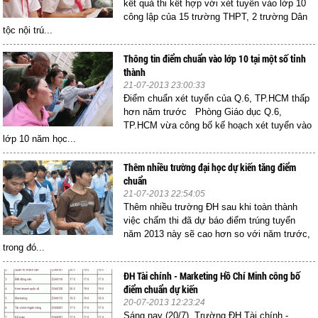
kết quả thi kết hợp với xét tuyển vào lớp 10
công lập của 15 trường THPT, 2 trường Dân
tộc nội trú...
Thông tin điểm chuẩn vào lớp 10 tại một số tỉnh
thành
21-07-2013 23:00:33
Điểm chuẩn xét tuyển của Q.6, TP.HCM thấp
hơn năm trước Phòng Giáo dục Q.6,
TP.HCM vừa công bố kế hoạch xét tuyển vào
lớp 10 năm học...
Thêm nhiều trường đại học dự kiến tăng điểm
chuẩn
21-07-2013 22:54:05
Thêm nhiều trường ĐH sau khi toàn thành
việc chấm thi đã dự báo điểm trúng tuyển
năm 2013 này sẽ cao hơn so với năm trước,
trong đó...
ĐH Tài chính - Marketing Hồ Chí Minh công bố
điểm chuẩn dự kiến
20-07-2013 12:23:24
Sáng nay (20/7), Trường ĐH Tài chính -