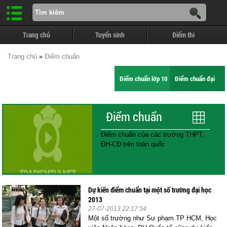
Trang chủ
Tuyển sinh
Điểm thi
Trang chủ
»
Điểm chuẩn
Điểm chuẩn lớp 10
Điểm chuẩn đại
học
Điểm chuẩn
Điểm chuẩn của các trường THPT,
ĐH-CĐ trên toàn quốc
Dự kiến điểm chuẩn tại một số trường đại học
2013
27-07-2013 22:17:54
Một số trường như Sư phạm TP HCM, Học