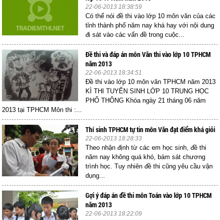
22-06-2013 18:38:59
Có thể nói đề thi vào lớp 10 môn văn của các
tỉnh thành phố năm nay khá hay với nội dung
đi sát vào các vấn đề trong cuộc...
Đề thi và đáp án môn Văn thi vào lớp 10 TPHCM
năm 2013
22-06-2013 18:34:51
Đề thi vào lớp 10 môn văn TPHCM năm 2013
KÌ THI TUYỂN SINH LỚP 10 TRUNG HỌC
PHỔ THÔNG Khóa ngày 21 tháng 06 năm
2013 tại TPHCM Môn thi :...
Thí sinh TPHCM tự tin môn Văn đạt điểm khá giỏi
22-06-2013 18:28:33
Theo nhận định từ các em học sinh, đề thi
năm nay không quá khó, bám sát chương
trình học. Tuy nhiên đề thi cũng yêu cầu vận
dụng...
Gợi ý đáp án đề thi môn Toán vào lớp 10 TPHCM
năm 2013
22-06-2013 18:22:09