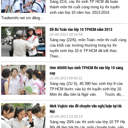
Sáng 22-6, các thí sinh TP HCM đã hoàn
thành môn thi cuối cùng trong kỳ thi tuyển
sinh vào lớp 10 năm học 2013-2014.
Tradiemthi.net xin đăng...
Đề thi Toán vào lớp 10 TPHCM năm 2013
22-06-2013 18:14:59
Sáng nay (22/6), môn Toán- môn thi cuối cùng
của khối các trường thường trong kỳ thi
tuyển sinh lớp 10 ở TP.HCM đã kết thúc.
Theo...
Hơn 40000 học sinh TPHCM thi vào lớp 10 sáng
nay
21-06-2013 09:00:11
Sáng nay (21/ 6), 40.390 học sinh lớp 9 của
TP.HCM bước vào kỳ thi tuyển sinh lớp 10.
Môn thi đầu tiên là Ngữ văn. Trước đó,...
Nick Vujicic vào đề chuyên văn nghị luận tại Hà
Nội
20-06-2013 23:39:14
Sáng nay 20/6 các thí sinh vào lớp 10 TP Hà
Nội đã làm bài thi các môn chuyên toán, văn,