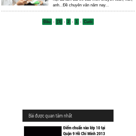
anh...Đề chuyên văn năm nay...
Đầu
-
[3]
-
2
-
1
-
Cuối
Bài được quan tâm nhất
Điểm chuẩn vào lớp 10 tại
Quận 9 Hồ Chí Minh 2013