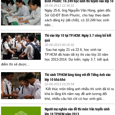
Bình Phước: 10.249 học sinh thi tuyển vào lớp 10
26-06-2013 12:36:31
Ngày 25-6, ông Nguyễn Văn Hùng, giám đốc
Sở GD-ĐT Bình Phước, cho hay theo danh
sách đăng ký (đã chốt), có 10.249 học sinh
trên...
Thi vào lớp 10 tại TP.HCM: Ngày 3.7 công bố kết
quả
26-06-2013 00:16:32
Sau hai ngày 21 và 22.6, học sinh tại
TP.HCM đã hoàn tất kỳ thi vào lớp 10 năm
học 2013-2014. Dự kiến, ngày 3.7, kết quả
điểm thi sẽ được...
Thí sinh TPHCM lúng túng với đề Tiếng Anh vào
lớp 10 khá khó
22-06-2013 23:35:54
Kết thúc môn tiếng anh nhiều thí sinh đã tỏ ra
khá lo lắng khi năm nay đề anh tương đối
khó, nhiều câu hỏi chỉ có học sinh giỏi...
Người mẹ nghèo vào đề thi môn Văn tuyển sinh
lớp 10 TPHCM năm 2013